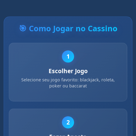
🎯 Como Jogar no Cassino
1
Escolher Jogo
Selecione seu jogo favorito: blackjack, roleta,
poker ou baccarat
2