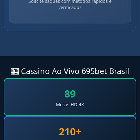
Solicite saques com métodos rápidos e
verificados
🎰 Cassino Ao Vivo 695bet Brasil
89
Mesas HD 4K
210+