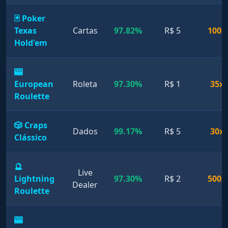
🃏 Poker
Texas
Cartas
97.82%
R$ 5
100x
Hold'em
🎰
European
Roleta
97.30%
R$ 1
35x
Roulette
🎲 Craps
Dados
99.17%
R$ 5
30x
Clássico
🔮
Live
Lightning
97.30%
R$ 2
500x
Dealer
Roulette
🎰