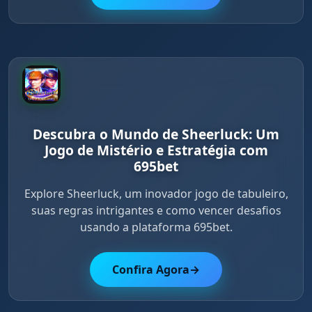
Descubra o Mundo de Sheerluck: Um
Jogo de Mistério e Estratégia com
695bet
Explore Sheerluck, um inovador jogo de tabuleiro,
suas regras intrigantes e como vencer desafios
usando a plataforma 695bet.
Confira Agora
→