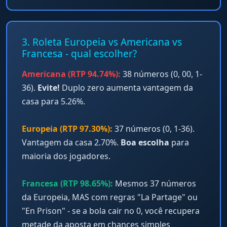
3. Roleta Europeia vs Americana vs
Francesa - qual escolher?
Americana (RTP 94.74%):
38 números (0, 00, 1-
36).
Evite!
Duplo zero aumenta vantagem da
casa para 5.26%.
Europeia (RTP 97.30%):
37 números (0, 1-36).
Vantagem da casa 2.70%.
Boa escolha
para
maioria dos jogadores.
Francesa (RTP 98.65%):
Mesmos 37 números
da Europeia, MAS com regras "La Partage" ou
"En Prison" - se a bola cair no 0, você recupera
metade da aposta em chances simples