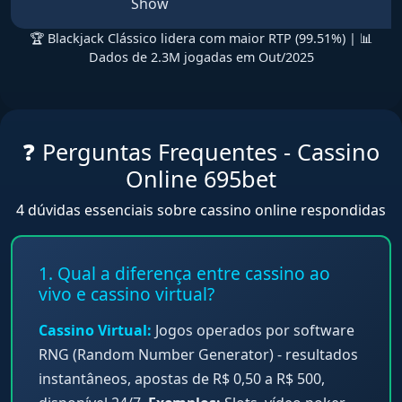
Show
🏆 Blackjack Clássico lidera com maior RTP (99.51%) | 📊
Dados de 2.3M jogadas em Out/2025
❓ Perguntas Frequentes - Cassino
Online 695bet
4 dúvidas essenciais sobre cassino online respondidas
1. Qual a diferença entre cassino ao
vivo e cassino virtual?
Cassino Virtual:
Jogos operados por software
RNG (Random Number Generator) - resultados
instantâneos, apostas de R$ 0,50 a R$ 500,