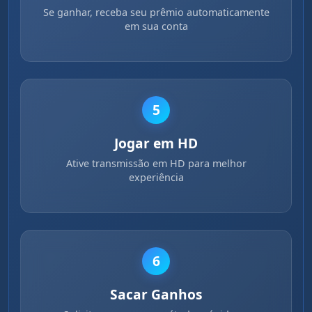
Se ganhar, receba seu prêmio automaticamente
em sua conta
5
Jogar em HD
Ative transmissão em HD para melhor
experiência
6
Sacar Ganhos