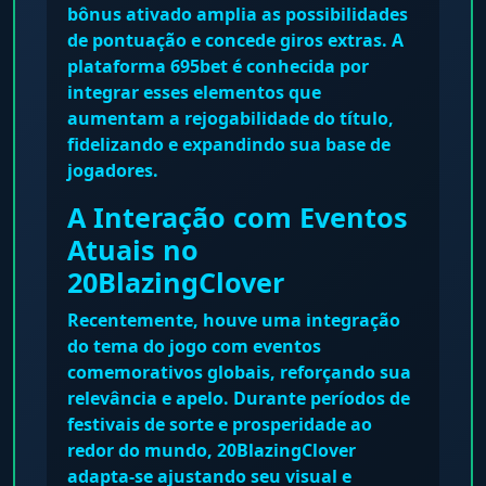
bônus ativado amplia as possibilidades
de pontuação e concede giros extras. A
plataforma
695bet
é conhecida por
integrar esses elementos que
aumentam a rejogabilidade do título,
fidelizando e expandindo sua base de
jogadores.
A Interação com Eventos
Atuais no
20BlazingClover
Recentemente, houve uma integração
do tema do jogo com eventos
comemorativos globais, reforçando sua
relevância e apelo. Durante períodos de
festivais de sorte e prosperidade ao
redor do mundo, 20BlazingClover
adapta-se ajustando seu visual e