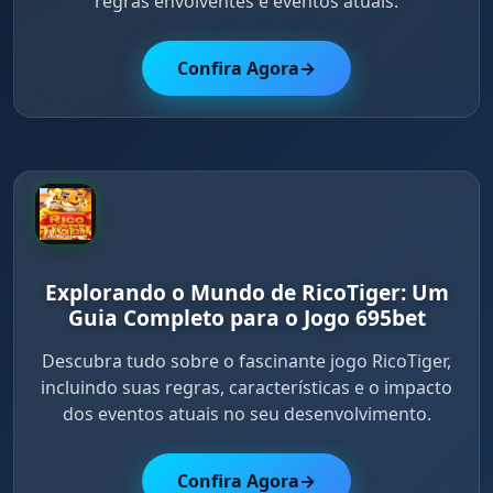
regras envolventes e eventos atuais.
Confira Agora
→
Explorando o Mundo de RicoTiger: Um
Guia Completo para o Jogo 695bet
Descubra tudo sobre o fascinante jogo RicoTiger,
incluindo suas regras, características e o impacto
dos eventos atuais no seu desenvolvimento.
Confira Agora
→