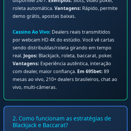
disponível 24/7.
Exemplos:
Slots, vídeo poker,
roleta automática.
Vantagens:
Rápido, permite
demo grátis, apostas baixas.
Cassino Ao Vivo:
Dealers reais transmitidos
por webcam HD 4K do estúdio. Você vê cartas
sendo distribuídas/roleta girando em tempo
real.
Jogos:
Blackjack, roleta, baccarat, poker.
Vantagens:
Experiência autêntica, interação
com dealer, maior confiança.
Em 695bet:
89
mesas ao vivo, 210+ dealers brasileiros, chat ao
vivo, multi-câmeras.
2. Como funcionam as estratégias de
Blackjack e Baccarat?