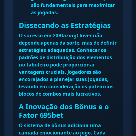
são fundamentais para maximizar
as jogadas.
Dissecando as Estratégias
O sucesso em 20BlazingClover não
depende apenas da sorte, mas de definir
estratégias adequadas. Conhecer os
padrões de distribuição dos elementos
no tabuleiro pode proporcionar
vantagens cruciais. Jogadores são
encorajados a planejar suas jogadas,
levando em consideração os potenciais
blocos de combos mais lucrativos.
A Inovação dos Bônus e o
Fator 695bet
O sistema de bônus adiciona uma
camada emocionante ao jogo. Cada