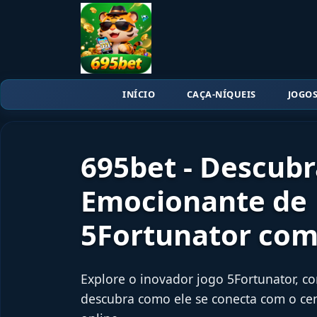
INÍCIO
CAÇA-NÍQUEIS
JOGOS
695bet - Descub
Emocionante de
5Fortunator com
Explore o inovador jogo 5Fortunator, c
descubra como ele se conecta com o cen