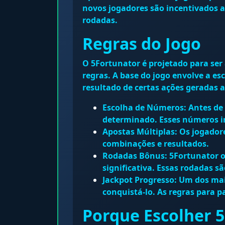
novos jogadores são incentivados a
rodadas.
Regras do Jogo
O 5Fortunator é projetado para se
regras. A base do jogo envolve a e
resultado de certas ações geradas 
Escolha de Números:
Antes de 
determinado. Esses números ir
Apostas Múltiplas:
Os jogadore
combinações e resultados.
Rodadas Bônus:
5Fortunator o
significativa. Essas rodadas s
Jackpot Progresso:
Um dos maio
conquistá-lo. As regras para p
Porque Escolher 