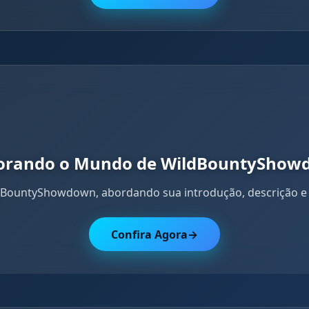
orando o Mundo de WildBountyShow
BountyShowdown, abordando sua introdução, descrição e r
Confira Agora
→