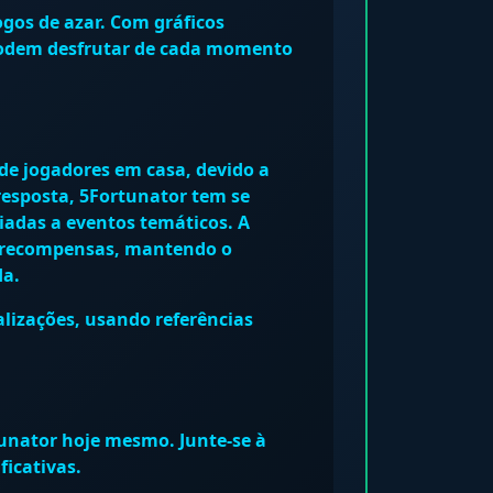
ogos de azar. Com gráficos
podem desfrutar de cada momento
de jogadores em casa, devido a
esposta, 5Fortunator tem se
adas a eventos temáticos. A
e recompensas, mantendo o
da.
lizações, usando referências
rtunator hoje mesmo. Junte-se à
icativas.