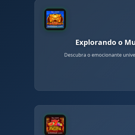
Explorando o Mu
Descubra o emocionante univer