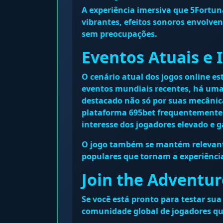
A experiência imersiva que 5Fortun
vibrantes, efeitos sonoros envolv
sem preocupações.
Eventos Atuais e
O cenário atual dos jogos online e
eventos mundiais recentes, há uma
destacado não só por suas mecânic
plataforma 695bet frequentemente 
interesse dos jogadores elevado e
O jogo também se mantém relevante 
populares que tornam a experiência 
Join the Adventu
Se você está pronto para testar sua
comunidade global de jogadores que