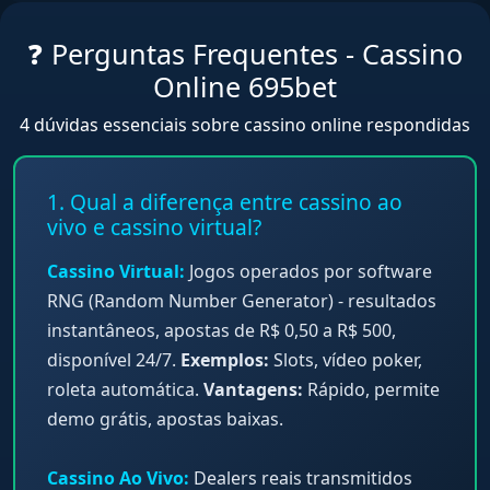
❓ Perguntas Frequentes - Cassino
Online 695bet
4 dúvidas essenciais sobre cassino online respondidas
1. Qual a diferença entre cassino ao
vivo e cassino virtual?
Cassino Virtual:
Jogos operados por software
RNG (Random Number Generator) - resultados
instantâneos, apostas de R$ 0,50 a R$ 500,
disponível 24/7.
Exemplos:
Slots, vídeo poker,
roleta automática.
Vantagens:
Rápido, permite
demo grátis, apostas baixas.
Cassino Ao Vivo:
Dealers reais transmitidos