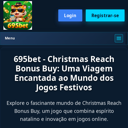
Login
Registrar-se
Menu
695bet - Christmas Reach
Bonus Buy: Uma Viagem
Encantada ao Mundo dos
Jogos Festivos
Explore o fascinante mundo de Christmas Reach
Bonus Buy, um jogo que combina espírito
natalino e inovação em jogos online.