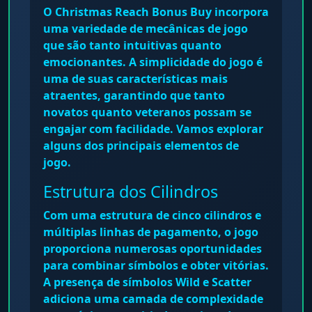
O
Christmas Reach Bonus Buy
incorpora
uma variedade de mecânicas de jogo
que são tanto intuitivas quanto
emocionantes. A simplicidade do jogo é
uma de suas características mais
atraentes, garantindo que tanto
novatos quanto veteranos possam se
engajar com facilidade. Vamos explorar
alguns dos principais elementos de
jogo.
Estrutura dos Cilindros
Com uma estrutura de cinco cilindros e
múltiplas linhas de pagamento, o jogo
proporciona numerosas oportunidades
para combinar símbolos e obter vitórias.
A presença de símbolos Wild e Scatter
adiciona uma camada de complexidade