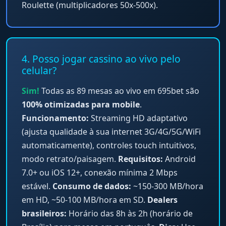
Roulette (multiplicadores 50x-500x).
4. Posso jogar cassino ao vivo pelo
celular?
Sim!
Todas as 89 mesas ao vivo em 695bet são
100% otimizadas para mobile
.
Funcionamento:
Streaming HD adaptativo
(ajusta qualidade à sua internet 3G/4G/5G/WiFi
automaticamente), controles touch intuitivos,
modo retrato/paisagem.
Requisitos:
Android
7.0+ ou iOS 12+, conexão mínima 2 Mbps
estável.
Consumo de dados:
~150-300 MB/hora
em HD, ~50-100 MB/hora em SD.
Dealers
brasileiros:
Horário das 8h às 2h (horário de