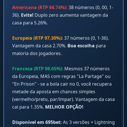
Americana (RTP 94.74%):
38 números (0, 00, 1-
36).
Evite!
Duplo zero aumenta vantagem da
casa para 5.26%.
Europeia (RTP 97.30%):
37 números (0, 1-36).
Vantagem da casa 2.70%.
Boa escolha
para
maioria dos jogadores.
Francesa (RTP 98.65%):
Mesmos 37 números
da Europeia, MAS com regras "La Partage" ou
"En Prison" - se a bola cair no 0, você recupera
metade da aposta em chances simples
(vermelho/preto, par/ímpar). Vantagem da casa
cai para 1.35%.
MELHOR OPÇÃO!
Disponível em 695bet:
As 3 versões + Lightning