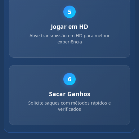
5
Jogar em HD
Ative transmissão em HD para melhor
experiência
6
Sacar Ganhos
Solicite saques com métodos rápidos e
verificados