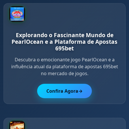
Explorando o Fascinante Mundo de
PearlOcean e a Plataforma de Apostas
695bet
Descubra o emocionante jogo PearlOcean e a
influência atual da plataforma de apostas 695bet
no mercado de jogos.
Confira Agora
→