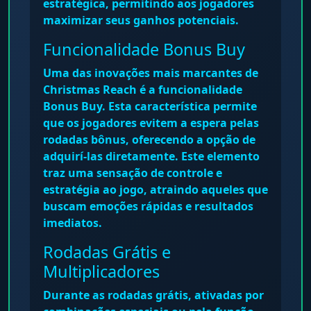
estratégica, permitindo aos jogadores
maximizar seus ganhos potenciais.
Funcionalidade Bonus Buy
Uma das inovações mais marcantes de
Christmas Reach
é a funcionalidade
Bonus Buy
. Esta característica permite
que os jogadores evitem a espera pelas
rodadas bônus, oferecendo a opção de
adquirí-las diretamente. Este elemento
traz uma sensação de controle e
estratégia ao jogo, atraindo aqueles que
buscam emoções rápidas e resultados
imediatos.
Rodadas Grátis e
Multiplicadores
Durante as rodadas grátis, ativadas por