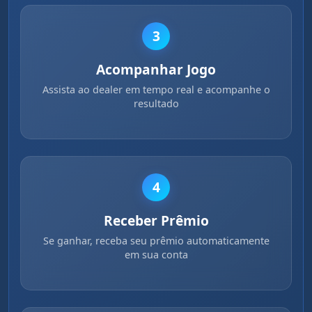
3
Acompanhar Jogo
Assista ao dealer em tempo real e acompanhe o
resultado
4
Receber Prêmio
Se ganhar, receba seu prêmio automaticamente
em sua conta