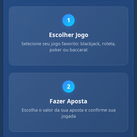
1
Escolher Jogo
Selecione seu jogo favorito: blackjack, roleta,
poker ou baccarat
2
Fazer Aposta
Escolha o valor da sua aposta e confirme sua
jogada