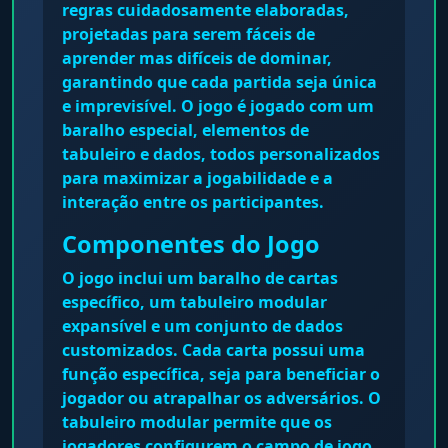
regras cuidadosamente elaboradas,
projetadas para serem fáceis de
aprender mas difíceis de dominar,
garantindo que cada partida seja única
e imprevisível. O jogo é jogado com um
baralho especial, elementos de
tabuleiro e dados, todos personalizados
para maximizar a jogabilidade e a
interação entre os participantes.
Componentes do Jogo
O jogo inclui um baralho de cartas
específico, um tabuleiro modular
expansível e um conjunto de dados
customizados. Cada carta possui uma
função específica, seja para beneficiar o
jogador ou atrapalhar os adversários. O
tabuleiro modular permite que os
jogadores configurem o campo de jogo