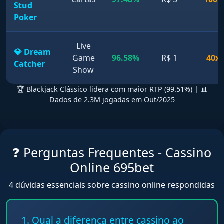
Stud
Poker
Live
💎 Dream
Game
96.58%
R$ 1
40x
Catcher
Show
🏆 Blackjack Clássico lidera com maior RTP (99.51%) | 📊
Dados de 2.3M jogadas em Out/2025
❓ Perguntas Frequentes - Cassino
Online 695bet
4 dúvidas essenciais sobre cassino online respondidas
1. Qual a diferença entre cassino ao