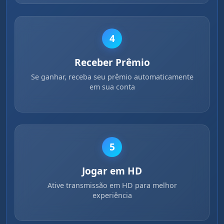
4
Receber Prêmio
Se ganhar, receba seu prêmio automaticamente
em sua conta
5
Jogar em HD
Ative transmissão em HD para melhor
experiência