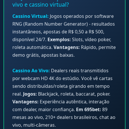
vivo e cassino virtual?
Cassino Virtual:
Jogos operados por software
RNG (Random Number Generator) - resultados
instantâneos, apostas de R$ 0,50 a R$ 500,
disponível 24/7.
Exemplos:
Slots, vídeo poker,
roleta automática.
Vantagens:
Rápido, permite
demo grátis, apostas baixas.
Cassino Ao Vivo:
Dealers reais transmitidos
por webcam HD 4K do estúdio. Você vê cartas
sendo distribuídas/roleta girando em tempo
real.
Jogos:
Blackjack, roleta, baccarat, poker.
Vantagens:
Experiência autêntica, interação
com dealer, maior confiança.
Em 695bet:
89
mesas ao vivo, 210+ dealers brasileiros, chat ao
vivo, multi-câmeras.