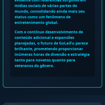
evidente com referências surgindo em
mídias sociais de várias partes do
mundo, consolidando ainda mais seu
status como um fenômeno de
entretenimento global.
Com o contínuo desenvolvimento de
conteúdo adicional e expansões
planejadas, o futuro de GoLaiFu parece
brilhante, prometendo proporcionar
inúmeras horas de diversão e estratégia
tanto para novatos quanto para
veteranos do gênero.