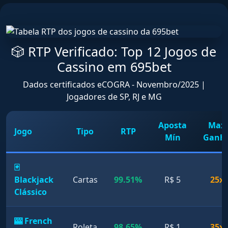
🎲 RTP Verificado: Top 12 Jogos de
Cassino em 695bet
Dados certificados eCOGRA - Novembro/2025 |
Jogadores de SP, RJ e MG
Aposta
Max
Jogo
Tipo
RTP
Mín
Ganh
🃏
Blackjack
Cartas
99.51%
R$ 5
25x
Clássico
🎰 French
Roleta
98.65%
R$ 1
35x