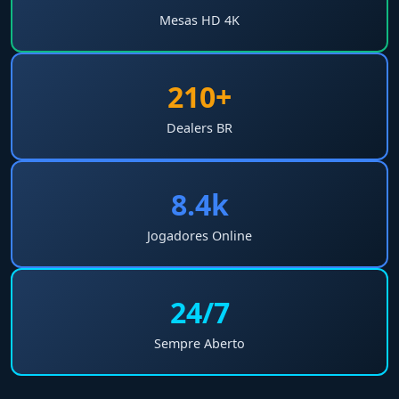
Mesas HD 4K
210+
Dealers BR
8.4k
Jogadores Online
24/7
Sempre Aberto