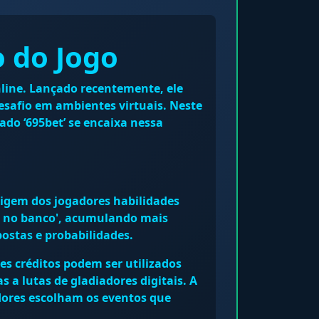
 do Jogo
line. Lançado recentemente, ele
esafio em ambientes virtuais. Neste
ado ‘695bet’ se encaixa nessa
xigem dos jogadores habilidades
ter no banco', acumulando mais
postas e probabilidades.
es créditos podem ser utilizados
 a lutas de gladiadores digitais. A
dores escolham os eventos que