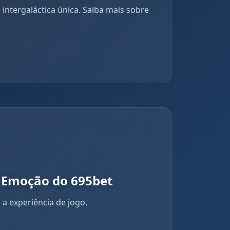
ntergaláctica única. Saiba mais sobre
.
 Emoção do 695bet
 experiência de jogo.