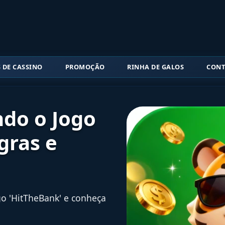
 DE CASSINO
PROMOÇÃO
RINHA DE GALOS
CONT
ndo o Jogo
gras e
o 'HitTheBank' e conheça