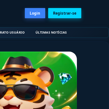
Login
Registrar-se
RATO USUÁRIO
ÚLTIMAS NOTÍCIAS