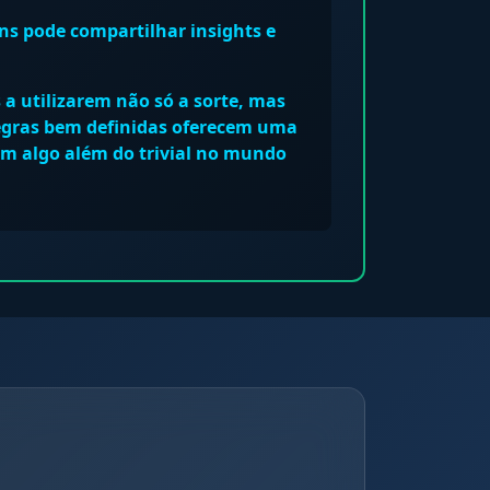
s pode compartilhar insights e
a utilizarem não só a sorte, mas
regras bem definidas oferecem uma
am algo além do trivial no mundo