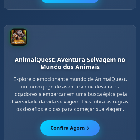
AnimalQuest: Aventura Selvagem no
Mundo dos Animais
Explore o emocionante mundo de AnimalQuest,
um novo jogo de aventura que desafia os
jogadores a embarcar em uma busca épica pela
diversidade da vida selvagem. Descubra as regras,
os desafios e dicas para começar sua viagem.
Confira Agora
→