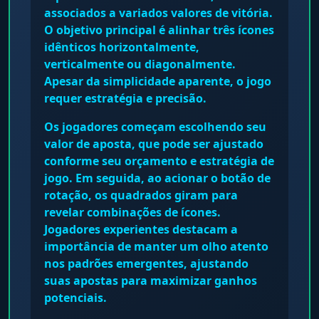
associados a variados valores de vitória.
O objetivo principal é alinhar três ícones
idênticos horizontalmente,
verticalmente ou diagonalmente.
Apesar da simplicidade aparente, o jogo
requer estratégia e precisão.
Os jogadores começam escolhendo seu
valor de aposta, que pode ser ajustado
conforme seu orçamento e estratégia de
jogo. Em seguida, ao acionar o botão de
rotação, os quadrados giram para
revelar combinações de ícones.
Jogadores experientes destacam a
importância de manter um olho atento
nos padrões emergentes, ajustando
suas apostas para maximizar ganhos
potenciais.