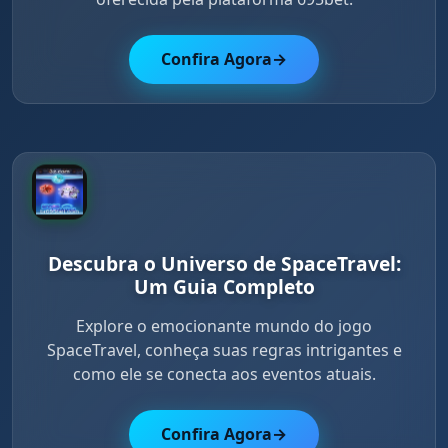
Confira Agora
→
Descubra o Universo de SpaceTravel:
Um Guia Completo
Explore o emocionante mundo do jogo
SpaceTravel, conheça suas regras intrigantes e
como ele se conecta aos eventos atuais.
Confira Agora
→