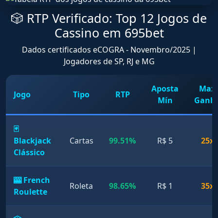
🎲 RTP Verificado: Top 12 Jogos de
Cassino em 695bet
Dados certificados eCOGRA - Novembro/2025 |
Jogadores de SP, RJ e MG
Aposta
Max
Jogo
Tipo
RTP
Mín
Ganh
🃏
Blackjack
Cartas
99.51%
R$ 5
25x
Clássico
🎰 French
Roleta
98.65%
R$ 1
35x
Roulette