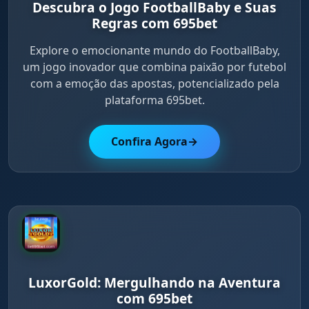
Descubra o Jogo FootballBaby e Suas
Regras com 695bet
Explore o emocionante mundo do FootballBaby,
um jogo inovador que combina paixão por futebol
com a emoção das apostas, potencializado pela
plataforma 695bet.
Confira Agora
→
LuxorGold: Mergulhando na Aventura
com 695bet