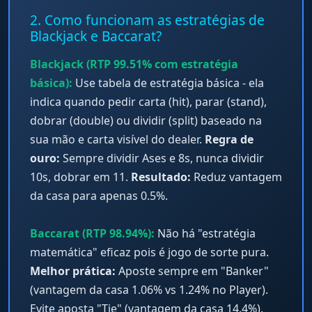
2. Como funcionam as estratégias de
Blackjack e Baccarat?
Blackjack (RTP 99.51% com estratégia
básica):
Use tabela de estratégia básica - ela
indica quando pedir carta (hit), parar (stand),
dobrar (double) ou dividir (split) baseado na
sua mão e carta visível do dealer.
Regra de
ouro:
Sempre dividir Ases e 8s, nunca dividir
10s, dobrar em 11.
Resultado:
Reduz vantagem
da casa para apenas 0.5%.
Baccarat (RTP 98.94%):
Não há "estratégia
matemática" eficaz pois é jogo de sorte pura.
Melhor prática:
Aposte sempre em "Banker"
(vantagem da casa 1.06% vs 1.24% no Player).
Evite aposta "Tie" (vantagem da casa 14.4%).