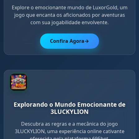
Explore o emocionante mundo de LuxorGold, um
jogo que encanta os aficionados por aventuras
com sua jogabilidade envolvente.
Confira Agora
→
Explorando o Mundo Emocionante de
3LUCKYLION
Descubra as regras e a mecânica do jogo
3LUCKYLION, uma experiência online cativante
oferecida pela plataforma 695bet.