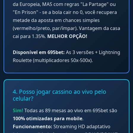
da Europeia, MAS com regras "La Partage" ou
"En Prison" - se a bola cair no 0, você recupera
metade da aposta em chances simples
(vermelho/preto, par/ímpar). Vantagem da casa
cai para 1.35%.
MELHOR OPÇÃO!
Disponível em 695bet:
As 3 versões + Lightning
Roulette (multiplicadores 50x-500x).
4. Posso jogar cassino ao vivo pelo
celular?
Sim!
Todas as 89 mesas ao vivo em 695bet são
100% otimizadas para mobile
.
Funcionamento:
Streaming HD adaptativo