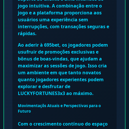
jogo intuitiva. A combinação entre o
jogo e a plataforma proporciona aos
usuários uma experiência sem
interrupções, com transações seguras e
rápidas.
Ao aderir à 695bet, os jogadores podem
usufruir de promoções exclusivas e
bônus de boas-vindas, que ajudam a
maximizar as sessões de jogo. Isso cria
um ambiente em que tanto novatos
quanto jogadores experientes podem
explorar e desfrutar de
LUCKYFORTUNES3x3 ao máximo.
Movimentaçõs Atuais e Perspectivas para o
Futuro
Com o crescimento contínuo do espaço