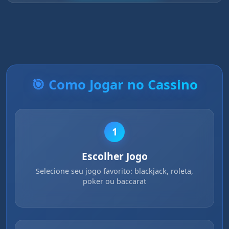
🎯 Como Jogar no Cassino
1
Escolher Jogo
Selecione seu jogo favorito: blackjack, roleta,
poker ou baccarat