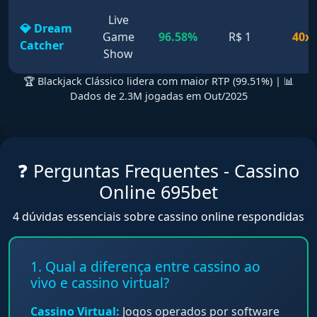
Live
💎 Dream
Game
96.58%
R$ 1
40x
Catcher
Show
🏆 Blackjack Clássico lidera com maior RTP (99.51%) | 📊
Dados de 2.3M jogadas em Out/2025
❓ Perguntas Frequentes - Cassino
Online 695bet
4 dúvidas essenciais sobre cassino online respondidas
1. Qual a diferença entre cassino ao
vivo e cassino virtual?
Cassino Virtual:
Jogos operados por software