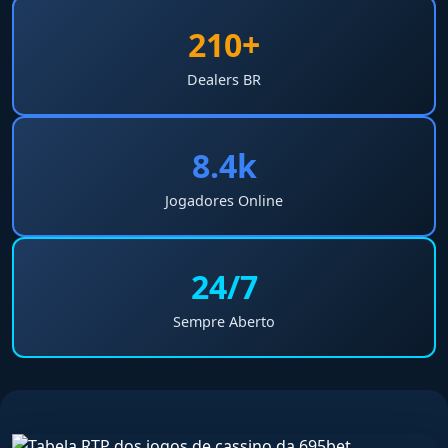
210+
Dealers BR
8.4k
Jogadores Online
24/7
Sempre Aberto