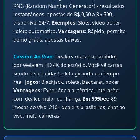
RNG (Random Number Generator) - resultados
instantâneos, apostas de R$ 0,50 a R$ 500,
disponível 24/7.
Exemplos:
Slots, vídeo poker,
roleta automática.
Vantagens:
Rápido, permite
demo grátis, apostas baixas.
Cassino Ao Vivo:
Dealers reais transmitidos
por webcam HD 4K do estúdio. Você vê cartas
sendo distribuídas/roleta girando em tempo
real.
Jogos:
Blackjack, roleta, baccarat, poker.
Vantagens:
Experiência autêntica, interação
com dealer, maior confiança.
Em 695bet:
89
mesas ao vivo, 210+ dealers brasileiros, chat ao
vivo, multi-câmeras.