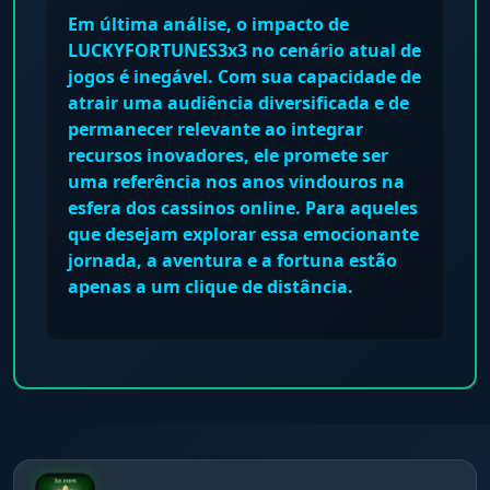
Em última análise, o impacto de
LUCKYFORTUNES3x3 no cenário atual de
jogos é inegável. Com sua capacidade de
atrair uma audiência diversificada e de
permanecer relevante ao integrar
recursos inovadores, ele promete ser
uma referência nos anos vindouros na
esfera dos cassinos online. Para aqueles
que desejam explorar essa emocionante
jornada, a aventura e a fortuna estão
apenas a um clique de distância.