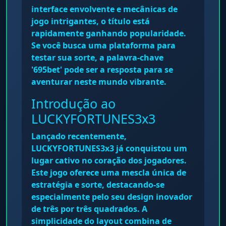
interface envolvente e mecânicas de
jogo intrigantes, o título está
rapidamente ganhando popularidade.
Se você busca uma plataforma para
testar sua sorte, a palavra-chave
'695bet' pode ser a resposta para se
aventurar neste mundo vibrante.
Introdução ao
LUCKYFORTUNES3x3
Lançado recentemente,
LUCKYFORTUNES3x3 já conquistou um
lugar cativo no coração dos jogadores.
Este jogo oferece uma mescla única de
estratégia e sorte, destacando-se
especialmente pelo seu design inovador
de três por três quadrados. A
simplicidade do layout combina de