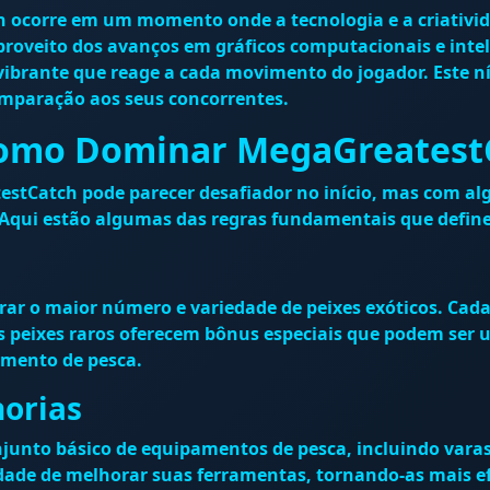
 ocorre em um momento onde a tecnologia e a criativid
 proveito dos avanços em gráficos computacionais e intel
vibrante que reage a cada movimento do jogador. Este ní
omparação aos seus concorrentes.
Como Dominar MegaGreatest
estCatch pode parecer desafiador no início, mas com al
Aqui estão algumas das regras fundamentais que define
urar o maior número e variedade de peixes exóticos. Cada
os peixes raros oferecem bônus especiais que podem ser
amento de pesca.
orias
nto básico de equipamentos de pesca, incluindo varas,
ade de melhorar suas ferramentas, tornando-as mais efic