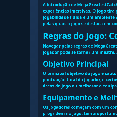
A introdução de MegaGreatestCatch
experiências imersivas. O jogo tira
jogabilidade fluida e um ambiente 
pelas quais o jogo se destaca em c
Regras do Jogo: 
Navegar pelas regras de MegaGreat
jogador pode se tornar um mestre. 
Objetivo Principal
O principal objetivo do jogo é capt
pontuação total do jogador, e cert
áreas do jogo ou melhorar o equip
Equipamento e Melh
Os jogadores começam com um conju
progridem no jogo, têm a oportunid