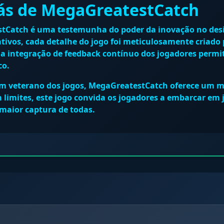
rás de MegaGreatestCatch
tCatch é uma testemunha do poder da inovação no desi
tivos, cada detalhe do jogo foi meticulosamente criado
o, a integração de feedback contínuo dos jogadores permi
co.
um veterano dos jogos, MegaGreatestCatch oferece um m
m limites, este jogo convida os jogadores a embarcar em
maior captura de todas.