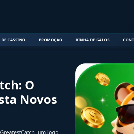
 DE CASSINO
PROMOÇÃO
RINHA DE GALOS
CONT
tch: O
sta Novos
GreatestCatch, um jogo