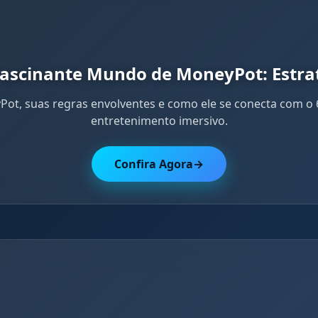
Fascinante Mundo de MoneyPot: Estrat
ot, suas regras envolventes e como ele se conecta com o 
entretenimento imersivo.
Confira Agora
→