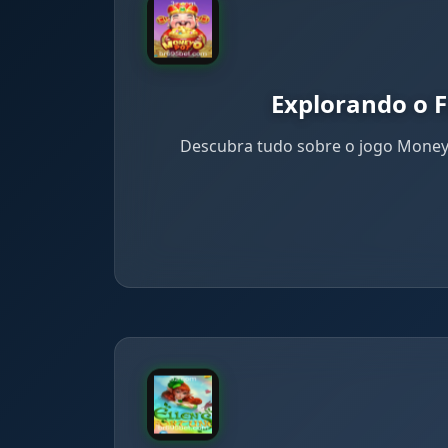
Explorando o 
Descubra tudo sobre o jogo MoneyP