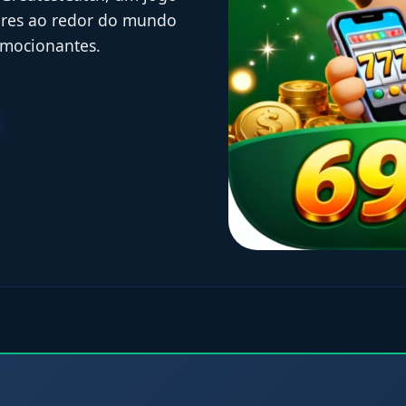
ores ao redor do mundo
emocionantes.