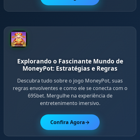
Explorando o Fascinante Mundo de
MoneyPot: Estratégias e Regras
Descubra tudo sobre o jogo MoneyPot, suas
regras envolventes e como ele se conecta com o
695bet. Mergulhe na experiência de
entretenimento imersivo.
Confira Agora
→