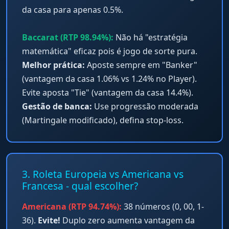
da casa para apenas 0.5%.
Baccarat (RTP 98.94%):
Não há "estratégia
matemática" eficaz pois é jogo de sorte pura.
Melhor prática:
Aposte sempre em "Banker"
(vantagem da casa 1.06% vs 1.24% no Player).
Evite aposta "Tie" (vantagem da casa 14.4%).
Gestão de banca:
Use progressão moderada
(Martingale modificado), defina stop-loss.
3. Roleta Europeia vs Americana vs
Francesa - qual escolher?
Americana (RTP 94.74%):
38 números (0, 00, 1-
36).
Evite!
Duplo zero aumenta vantagem da