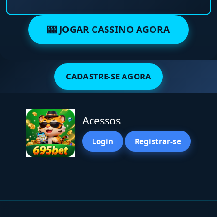
🎰 JOGAR CASSINO AGORA
CADASTRE-SE AGORA
Acessos
Login
Registrar-se