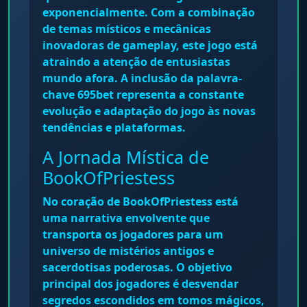
exponencialmente. Com a combinação
de temas místicos e mecânicas
inovadoras de gameplay, este jogo está
atraindo a atenção de entusiastas
mundo afora. A inclusão da palavra-
chave 695bet representa a constante
evolução e adaptação do jogo às novas
tendências e plataformas.
A Jornada Mística de
BookOfPriestess
No coração de BookOfPriestess está
uma narrativa envolvente que
transporta os jogadores para um
universo de mistérios antigos e
sacerdotisas poderosas. O objetivo
principal dos jogadores é desvendar
segredos escondidos em tomos mágicos,