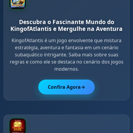
Descubra o Fascinante Mundo do
KingofAtlantis e Mergulhe na Aventura
KingofAtlantis é um jogo envolvente que mistura
estratégia, aventura e fantasia em um cenário
subaquático intrigante. Saiba mais sobre suas
regras e como ele se destaca no cenário dos jogos
modernos.
Confira Agora
→