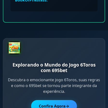
BookOfPriestess.
Explorando o Mundo do Jogo 6Toros
com 695bet
Descubra o emocionante jogo 6Toros, suas regras
e como o 695bet se tornou parte integrante da
experiência.
Confira Agora
→