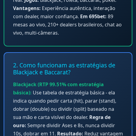
Vantagens:
Experiência autêntica, interação
com dealer, maior confiança.
Em 695bet:
89
mesas ao vivo, 210+ dealers brasileiros, chat ao
vivo, multi-câmeras.
2. Como funcionam as estratégias de
Blackjack e Baccarat?
Blackjack (RTP 99.51% com estratégia
básica):
Use tabela de estratégia básica - ela
indica quando pedir carta (hit), parar (stand),
dobrar (double) ou dividir (split) baseado na
sua mão e carta visível do dealer.
Regra de
ouro:
Sempre dividir Ases e 8s, nunca dividir
10s, dobrar em 11.
Resultado:
Reduz vantagem