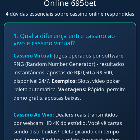
Online 695bet
4 dúvidas essenciais sobre cassino online respondidas
1. Qual a diferença entre cassino ao
vivo e cassino virtual?
Cassino Virtual:
Jogos operados por software
RNG (Random Number Generator) - resultados
instantâneos, apostas de R$ 0,50 a R$ 500,
disponível 24/7.
Exemplos:
Slots, vídeo poker,
roleta automática.
Vantagens:
Rápido, permite
demo grátis, apostas baixas.
Cassino Ao Vivo:
Dealers reais transmitidos
por webcam HD 4K do estúdio. Você vê cartas
sendo distribuídas/roleta girando em tempo
real.
Jogos:
Blackjack, roleta, baccarat, poker.