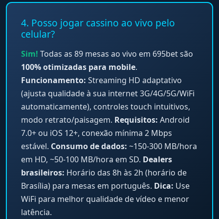
4. Posso jogar cassino ao vivo pelo
celular?
Sim!
Todas as 89 mesas ao vivo em 695bet são
100% otimizadas para mobile
.
Funcionamento:
Streaming HD adaptativo
(ajusta qualidade à sua internet 3G/4G/5G/WiFi
automaticamente), controles touch intuitivos,
modo retrato/paisagem.
Requisitos:
Android
7.0+ ou iOS 12+, conexão mínima 2 Mbps
estável.
Consumo de dados:
~150-300 MB/hora
em HD, ~50-100 MB/hora em SD.
Dealers
brasileiros:
Horário das 8h às 2h (horário de
Brasília) para mesas em português.
Dica:
Use
WiFi para melhor qualidade de vídeo e menor
latência.