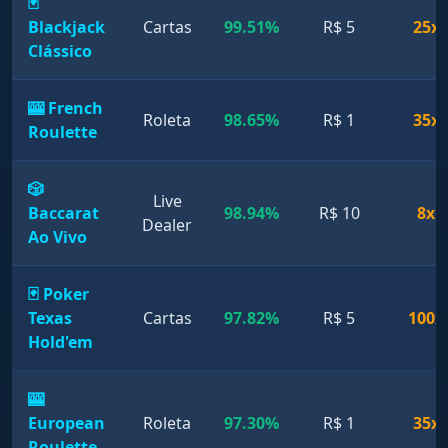
🃏
Blackjack
Cartas
99.51%
R$ 5
25x
Clássico
🎰 French
Roleta
98.65%
R$ 1
35x
Roulette
🎲
Live
Baccarat
98.94%
R$ 10
8x
Dealer
Ao Vivo
🃏 Poker
Texas
Cartas
97.82%
R$ 5
100x
Hold'em
🎰
European
Roleta
97.30%
R$ 1
35x
Roulette