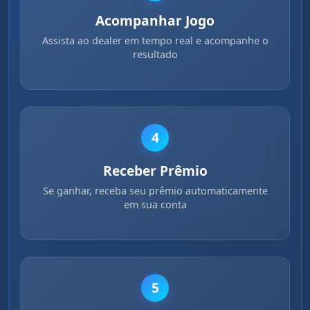
Acompanhar Jogo
Assista ao dealer em tempo real e acompanhe o
resultado
4
Receber Prêmio
Se ganhar, receba seu prêmio automaticamente
em sua conta
5