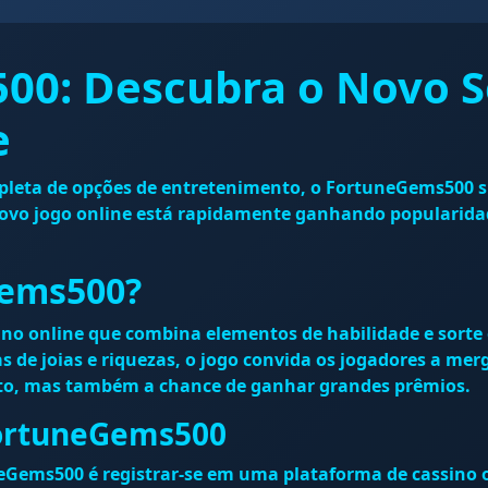
00: Descubra o Novo S
e
pleta de opções de entretenimento, o
FortuneGems500
s
novo jogo online está rapidamente ganhando popularidad
Gems500?
no online que combina elementos de habilidade e sort
 de joias e riquezas, o jogo convida os jogadores a m
o, mas também a chance de ganhar grandes prêmios.
FortuneGems500
eGems500 é registrar-se em uma plataforma de cassino o