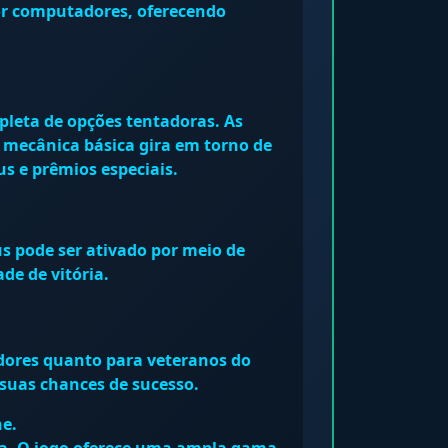
por computadores, oferecendo
leta de opções tentadoras. As
 mecânica básica gira em torno de
us e prêmios especiais.
s pode ser ativado por meio de
de de vitória.
dores quanto para veteranos do
 suas chances de sucesso.
ne.