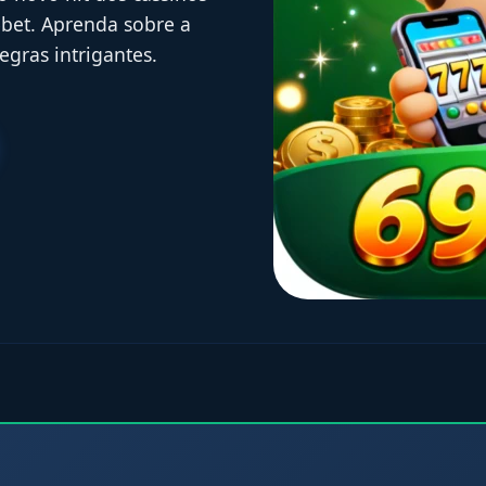
5bet. Aprenda sobre a
egras intrigantes.