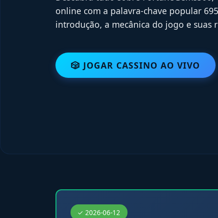
online com a palavra-chave popular 69
introdução, a mecânica do jogo e suas r
🎲 JOGAR CASSINO AO VIVO
✓ 2026-06-12