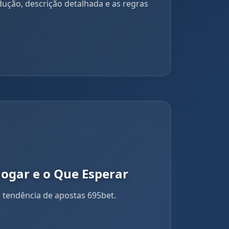
ução, descrição detalhada e as regras
ogar e o Que Esperar
 tendência de apostas 695bet.