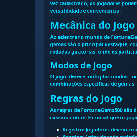
vez cadastrado, os jogadores podem
versatilidade e conveniência.
Mecânica do Jogo
Ao adentrar o mundo de FortuneGem
gemas são o principal destaque, c
rodadas giratórias, onde os partici
Modos de Jogo
O jogo oferece múltiplos modos, in
combinações específicas de gemas, 
Regras do Jogo
As regras de FortuneGems500 são d
cassino online. É crucial que os jo
Registro
: Jogadores devem cri