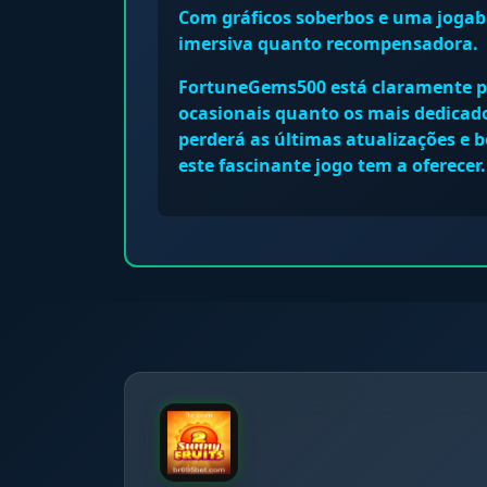
Com gráficos soberbos e uma jogab
imersiva quanto recompensadora.
FortuneGems500 está claramente pos
ocasionais quanto os mais dedicado
perderá as últimas atualizações e 
este fascinante jogo tem a oferecer.