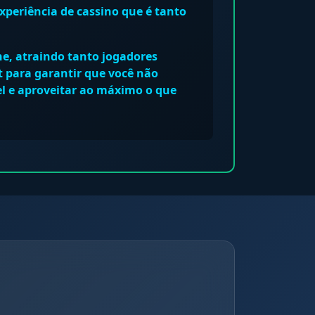
periência de cassino que é tanto
e, atraindo tanto jogadores
t para garantir que você não
el e aproveitar ao máximo o que