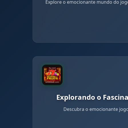
Explore o emocionante mundo do jogo 
Explorando o Fascin
Descubra o emocionante jogo 