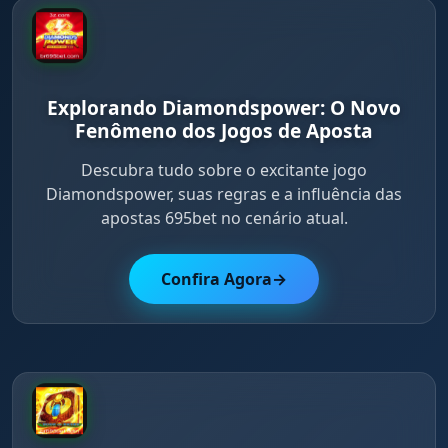
Explorando Diamondspower: O Novo
Fenômeno dos Jogos de Aposta
Descubra tudo sobre o excitante jogo
Diamondspower, suas regras e a influência das
apostas 695bet no cenário atual.
Confira Agora
→