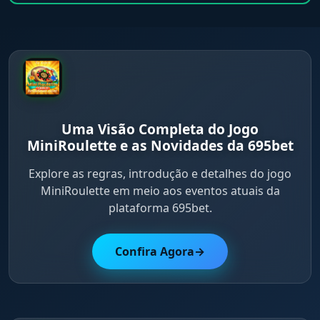
Uma Visão Completa do Jogo
MiniRoulette e as Novidades da 695bet
Explore as regras, introdução e detalhes do jogo
MiniRoulette em meio aos eventos atuais da
plataforma 695bet.
Confira Agora
→