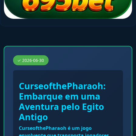
✓ 2026-06-30
CurseofthePharaoh:
Embarque em uma
Aventura pelo Egito
Antigo
CurseofthePharaoh
é um jogo
envolvente que transporta jogadores