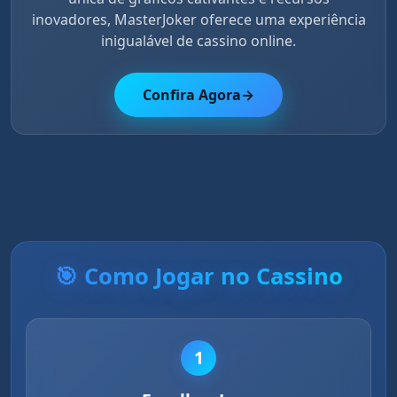
inovadores, MasterJoker oferece uma experiência
inigualável de cassino online.
Confira Agora
→
🎯 Como Jogar no Cassino
1