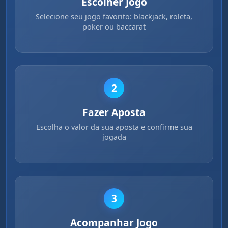
Escolher Jogo
Selecione seu jogo favorito: blackjack, roleta,
poker ou baccarat
2
Fazer Aposta
Escolha o valor da sua aposta e confirme sua
jogada
3
Acompanhar Jogo