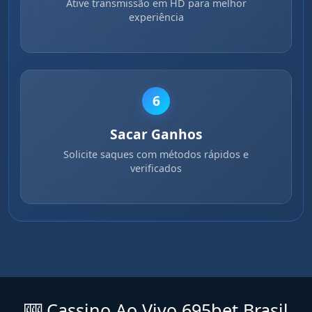
Ative transmissão em HD para melhor
experiência
6
Sacar Ganhos
Solicite saques com métodos rápidos e
verificados
🎰 Cassino Ao Vivo 695bet Brasil