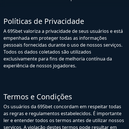
Políticas de Privacidade
A 695bet valoriza a privacidade de seus usuários e está
empenhada em proteger todas as informações
pessoais fornecidas durante o uso de nossos serviços.
Todos os dados coletados são utilizados
exclusivamente para fins de melhoria contínua da
experiência de nossos jogadores.
Termos e Condições
Os usuários da 695bet concordam em respeitar todas
as regras e regulamentos estabelecidos. É importante
ler e entender todos os termos antes de utilizar nossos
serviços. A violação destes termos pode resultar em