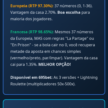
Europeia (RTP 97.30%):
37 números (0, 1-36).
Vantagem da casa 2.70%.
Boa escolha
para
maioria dos jogadores.
Francesa (RTP 98.65%):
Mesmos 37 números
da Europeia, MAS com regras "La Partage" ou
"En Prison" - se a bola cair no 0, você recupera
metade da aposta em chances simples
(vermelho/preto, par/ímpar). Vantagem da casa
cai para 1.35%.
MELHOR OPÇÃO!
Disponível em 695bet:
As 3 versões + Lightning
Roulette (multiplicadores 50x-500x).