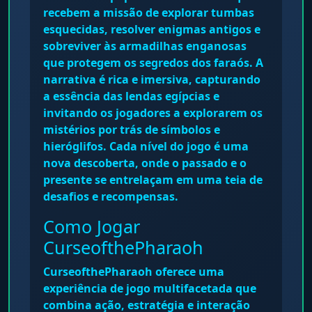
recebem a missão de explorar tumbas
esquecidas, resolver enigmas antigos e
sobreviver às armadilhas enganosas
que protegem os segredos dos faraós. A
narrativa é rica e imersiva, capturando
a essência das lendas egípcias e
invitando os jogadores a explorarem os
mistérios por trás de símbolos e
hieróglifos. Cada nível do jogo é uma
nova descoberta, onde o passado e o
presente se entrelaçam em uma teia de
desafios e recompensas.
Como Jogar
CurseofthePharaoh
CurseofthePharaoh
oferece uma
experiência de jogo multifacetada que
combina ação, estratégia e interação