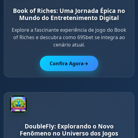
Book of Riches: Uma Jornada Épica no
Mundo do Entretenimento Digital
Explore a fascinante experiência de jogo do Book
of Riches e descubra como 695bet se integra ao
cenário atual.
Confira Agora
→
DoubleFly: Explorando o Novo
Fenômeno no Universo dos Jogos