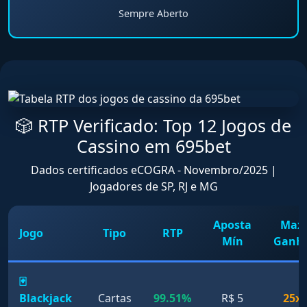
Sempre Aberto
🎲 RTP Verificado: Top 12 Jogos de
Cassino em 695bet
Dados certificados eCOGRA - Novembro/2025 |
Jogadores de SP, RJ e MG
Aposta
Max
Jogo
Tipo
RTP
Mín
Ganh
🃏
Blackjack
Cartas
99.51%
R$ 5
25x