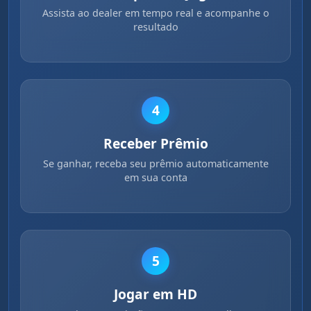
Assista ao dealer em tempo real e acompanhe o
resultado
4
Receber Prêmio
Se ganhar, receba seu prêmio automaticamente
em sua conta
5
Jogar em HD