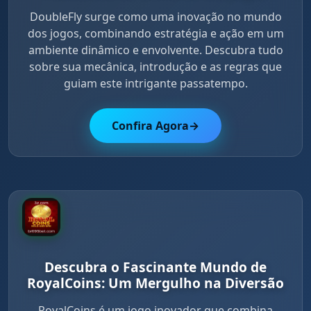
DoubleFly surge como uma inovação no mundo
dos jogos, combinando estratégia e ação em um
ambiente dinâmico e envolvente. Descubra tudo
sobre sua mecânica, introdução e as regras que
guiam este intrigante passatempo.
Confira Agora
→
Descubra o Fascinante Mundo de
RoyalCoins: Um Mergulho na Diversão
RoyalCoins é um jogo inovador que combina