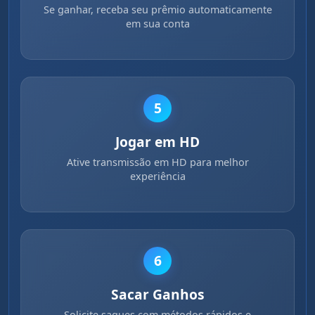
Se ganhar, receba seu prêmio automaticamente
em sua conta
5
Jogar em HD
Ative transmissão em HD para melhor
experiência
6
Sacar Ganhos
Solicite saques com métodos rápidos e