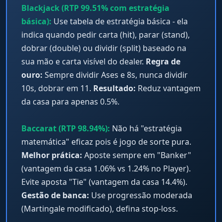
Blackjack (RTP 99.51% com estratégia
básica):
Use tabela de estratégia básica - ela
indica quando pedir carta (hit), parar (stand),
dobrar (double) ou dividir (split) baseado na
sua mão e carta visível do dealer.
Regra de
ouro:
Sempre dividir Ases e 8s, nunca dividir
10s, dobrar em 11.
Resultado:
Reduz vantagem
da casa para apenas 0.5%.
Baccarat (RTP 98.94%):
Não há "estratégia
matemática" eficaz pois é jogo de sorte pura.
Melhor prática:
Aposte sempre em "Banker"
(vantagem da casa 1.06% vs 1.24% no Player).
Evite aposta "Tie" (vantagem da casa 14.4%).
Gestão de banca:
Use progressão moderada
(Martingale modificado), defina stop-loss.