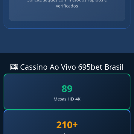
verificados
🎰 Cassino Ao Vivo 695bet Brasil
89
Mesas HD 4K
210+