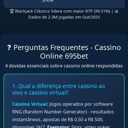
🏆 Blackjack Clássico lidera com maior RTP (99.51%) | 📊
Dados de 2.3M jogadas em Out/2025
❓ Perguntas Frequentes - Cassino
Online 695bet
4 dúvidas essenciais sobre cassino online respondidas
1. Qual a diferença entre cassino ao
vivo e cassino virtual?
Cassino Virtual:
Jogos operados por software
RNG (Random Number Generator) - resultados
instantâneos, apostas de R$ 0,50 a R$ 500,
disponível 24/7.
Exemplos:
Slots, vídeo poker,