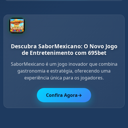
Descubra SaborMexicano: O Novo Jogo
de Entretenimento com 695bet
SaborMexicano é um jogo inovador que combina
gastronomia e estratégia, oferecendo uma
experiência única para os jogadores.
Confira Agora
→