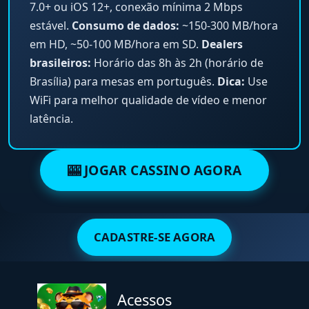
7.0+ ou iOS 12+, conexão mínima 2 Mbps
estável.
Consumo de dados:
~150-300 MB/hora
em HD, ~50-100 MB/hora em SD.
Dealers
brasileiros:
Horário das 8h às 2h (horário de
Brasília) para mesas em português.
Dica:
Use
WiFi para melhor qualidade de vídeo e menor
latência.
🎰 JOGAR CASSINO AGORA
CADASTRE-SE AGORA
Acessos