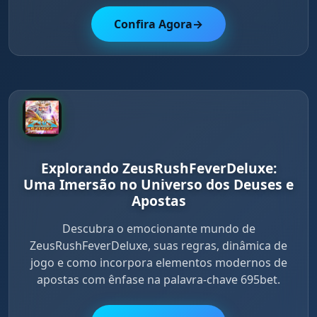
Confira Agora
→
Explorando ZeusRushFeverDeluxe:
Uma Imersão no Universo dos Deuses e
Apostas
Descubra o emocionante mundo de
ZeusRushFeverDeluxe, suas regras, dinâmica de
jogo e como incorpora elementos modernos de
apostas com ênfase na palavra-chave 695bet.