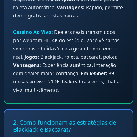
roleta automática.
Vantagens:
Rápido, permite
demo grátis, apostas baixas.
Cassino Ao Vivo:
Dealers reais transmitidos
por webcam HD 4K do estúdio. Você vê cartas
sendo distribuídas/roleta girando em tempo
real.
Jogos:
Blackjack, roleta, baccarat, poker.
Vantagens:
Experiência autêntica, interação
com dealer, maior confiança.
Em 695bet:
89
mesas ao vivo, 210+ dealers brasileiros, chat ao
vivo, multi-câmeras.
2. Como funcionam as estratégias de
Blackjack e Baccarat?