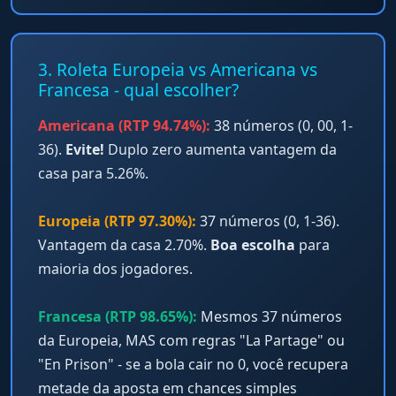
3. Roleta Europeia vs Americana vs
Francesa - qual escolher?
Americana (RTP 94.74%):
38 números (0, 00, 1-
36).
Evite!
Duplo zero aumenta vantagem da
casa para 5.26%.
Europeia (RTP 97.30%):
37 números (0, 1-36).
Vantagem da casa 2.70%.
Boa escolha
para
maioria dos jogadores.
Francesa (RTP 98.65%):
Mesmos 37 números
da Europeia, MAS com regras "La Partage" ou
"En Prison" - se a bola cair no 0, você recupera
metade da aposta em chances simples