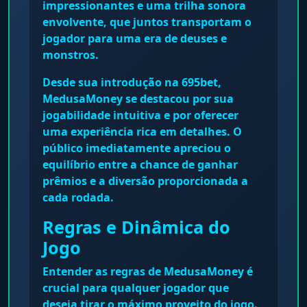
impressionantes e uma trilha sonora
envolvente, que juntos transportam o
jogador para uma era de deuses e
monstros.
Desde sua introdução na 695bet,
MedusaMoney se destacou por sua
jogabilidade intuitiva e por oferecer
uma experiência rica em detalhes. O
público imediatamente apreciou o
equilíbrio entre a chance de ganhar
prêmios e a diversão proporcionada a
cada rodada.
Regras e Dinâmica do
Jogo
Entender as regras de MedusaMoney é
crucial para qualquer jogador que
deseja tirar o máximo proveito do jogo.