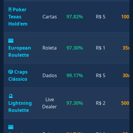
🃏 Poker
Texas
Cartas
97.82%
R$ 5
100x
Hold'em
🎰
European
Roleta
97.30%
R$ 1
35x
Roulette
🎲 Craps
Dados
99.17%
R$ 5
30x
Clássico
🔮
Live
Lightning
97.30%
R$ 2
500x
Dealer
Roulette
🎰