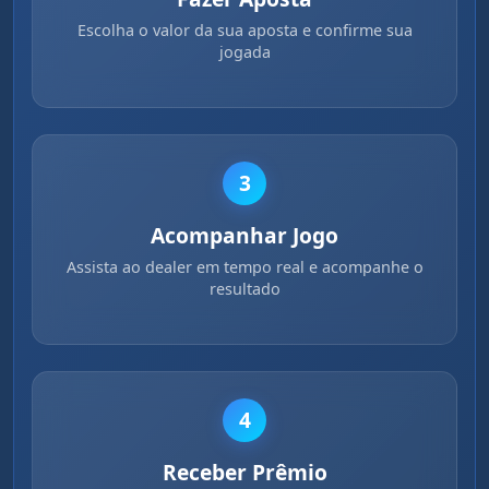
Escolha o valor da sua aposta e confirme sua
jogada
3
Acompanhar Jogo
Assista ao dealer em tempo real e acompanhe o
resultado
4
Receber Prêmio