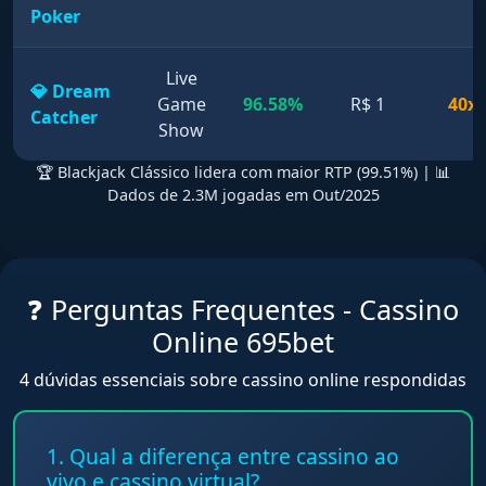
Poker
Live
💎 Dream
Game
96.58%
R$ 1
40x
Catcher
Show
🏆 Blackjack Clássico lidera com maior RTP (99.51%) | 📊
Dados de 2.3M jogadas em Out/2025
❓ Perguntas Frequentes - Cassino
Online 695bet
4 dúvidas essenciais sobre cassino online respondidas
1. Qual a diferença entre cassino ao
vivo e cassino virtual?