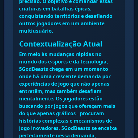
precisão. O objetivo é comandar essas
criaturas em batalhas épicas,
conquistando territórios e desafiando
outros jogadores em um ambiente
multiusuário.
Contextualização Atual
Em meio às mudanças rápidas no
mundo dos e-sports e da tecnologia,
5GodBeasts chega em um momento
onde há uma crescente demanda por
experiências de jogo que não apenas
entretêm, mas também desafiam
mentalmente. Os jogadores estão
buscando por jogos que ofereçam mais
do que apenas gráficos - procuram
histórias complexas e mecanismos de
jogo inovadores. 5GodBeasts se encaixa
perfeitamente nessa demanda,