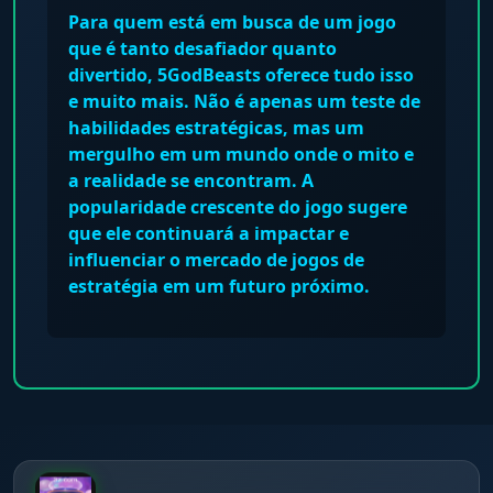
Para quem está em busca de um jogo
que é tanto desafiador quanto
divertido, 5GodBeasts oferece tudo isso
e muito mais. Não é apenas um teste de
habilidades estratégicas, mas um
mergulho em um mundo onde o mito e
a realidade se encontram. A
popularidade crescente do jogo sugere
que ele continuará a impactar e
influenciar o mercado de jogos de
estratégia em um futuro próximo.