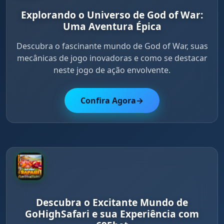
Explorando o Universo de God of War:
Uma Aventura Épica
Descubra o fascinante mundo de God of War, suas
mecânicas de jogo inovadoras e como se destacar
neste jogo de ação envolvente.
Confira Agora
→
Descubra o Excitante Mundo de
GoHighSafari e sua Experiência com