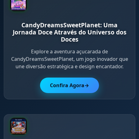
CandyDreamsSweetPlanet: Uma
Jornada Doce Através do Universo dos
Doces
Explore a aventura açucarada de
CandyDreamsSweetPlanet, um jogo inovador que
une diversão estratégica e design encantador.
Confira Agora
→