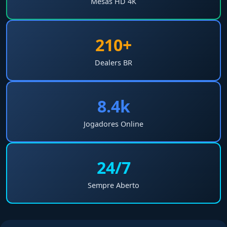
Mesas HD 4K
210+
Dealers BR
8.4k
Jogadores Online
24/7
Sempre Aberto