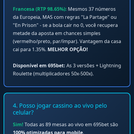
Francesa (RTP 98.65%):
Mesmos 37 números
da Europeia, MAS com regras "La Partage" ou
"En Prison" - se a bola cair no 0, você recupera
metade da aposta em chances simples
(vermelho/preto, par/ímpar). Vantagem da casa
cai para 1.35%.
MELHOR OPÇÃO!
Disponível em 695bet:
As 3 versões + Lightning
Roulette (multiplicadores 50x-500x).
4. Posso jogar cassino ao vivo pelo
celular?
Sim!
Todas as 89 mesas ao vivo em 695bet são
100% otimizadas para mobile
.