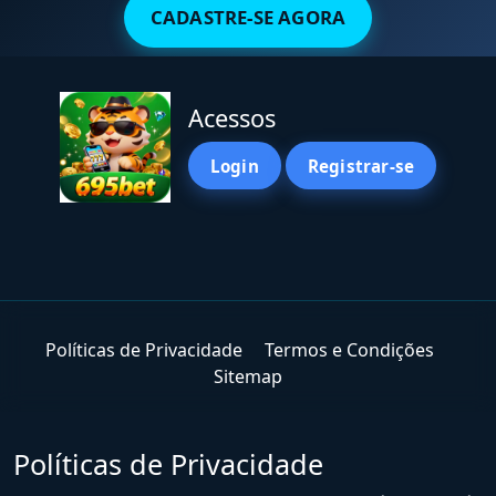
CADASTRE-SE AGORA
Acessos
Login
Registrar-se
Políticas de Privacidade
Termos e Condições
Sitemap
Políticas de Privacidade