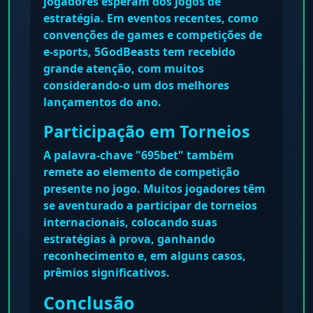
jogadores esperam dos jogos de
estratégia. Em eventos recentes, como
convenções de games e competições de
e-sports, 5GodBeasts tem recebido
grande atenção, com muitos
considerando-o um dos melhores
lançamentos do ano.
Participação em Torneios
A palavra-chave "695bet" também
remete ao elemento de competição
presente no jogo. Muitos jogadores têm
se aventurado a participar de torneios
internacionais, colocando suas
estratégias à prova, ganhando
reconhecimento e, em alguns casos,
prêmios significativos.
Conclusão