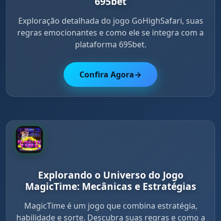
695bet
Exploração detalhada do jogo GoHighSafari, suas
regras emocionantes e como ele se integra com a
plataforma 695bet.
Confira Agora
→
Explorando o Universo do Jogo
MagicTime: Mecânicas e Estratégias
MagicTime é um jogo que combina estratégia,
habilidade e sorte. Descubra suas regras e como a