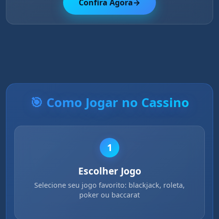
Confira Agora
→
🎯 Como Jogar no Cassino
1
Escolher Jogo
Selecione seu jogo favorito: blackjack, roleta,
poker ou baccarat