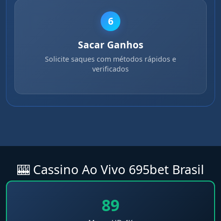
6
Sacar Ganhos
Solicite saques com métodos rápidos e
verificados
🎰 Cassino Ao Vivo 695bet Brasil
89