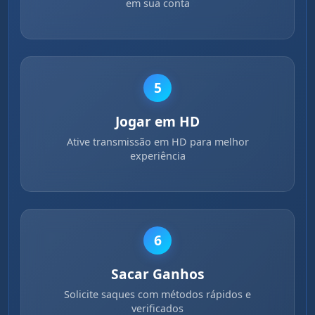
em sua conta
5
Jogar em HD
Ative transmissão em HD para melhor
experiência
6
Sacar Ganhos
Solicite saques com métodos rápidos e
verificados