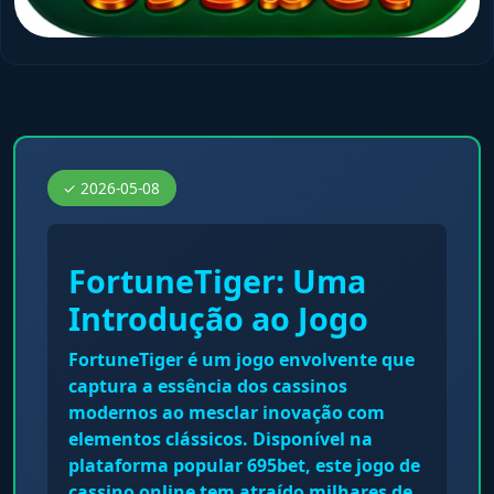
✓ 2026-05-08
FortuneTiger: Uma
Introdução ao Jogo
FortuneTiger é um jogo envolvente que
captura a essência dos cassinos
modernos ao mesclar inovação com
elementos clássicos. Disponível na
plataforma popular 695bet, este jogo de
cassino online tem atraído milhares de