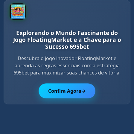
Explorando o Mundo Fascinante do
Jogo FloatingMarket e a Chave para o
Sucesso 695bet
Descubra o jogo inovador FloatingMarket e
aprenda as regras essenciais com a estratégia
695bet para maximizar suas chances de vitória.
Confira Agora
→