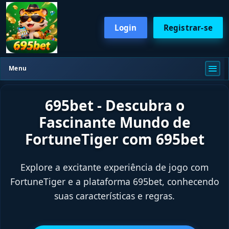
Login
Registrar-se
Menu
695bet - Descubra o
Fascinante Mundo de
FortuneTiger com 695bet
Explore a excitante experiência de jogo com
FortuneTiger e a plataforma 695bet, conhecendo
suas características e regras.