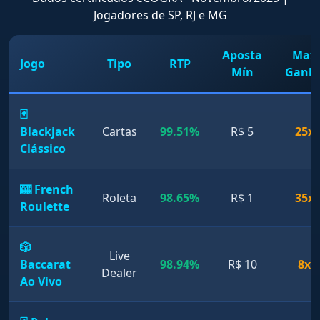
Jogadores de SP, RJ e MG
Aposta
Max
Jogo
Tipo
RTP
Mín
Ganh
🃏
Blackjack
Cartas
99.51%
R$ 5
25x
Clássico
🎰 French
Roleta
98.65%
R$ 1
35x
Roulette
🎲
Live
Baccarat
98.94%
R$ 10
8x
Dealer
Ao Vivo