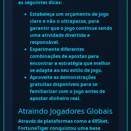
as seguintes dicas:
Estabeleça um orçamento de jogo
claro e não o ultrapasse, para
garantir que o jogo continue sendo
uma atividade divertida e
responsável.
Experimente diferentes
combinações de apostas para
encontrar a estratégia que melhor
se adapta ao seu estilo de jogo.
Aproveite as demonstrações
gratuitas disponíveis para se
familiarizar com o jogo antes de
apostar dinheiro real.
Atraindo Jogadores Globais
Através de plataformas como a 695bet,
FortuneTiger conquistou uma base