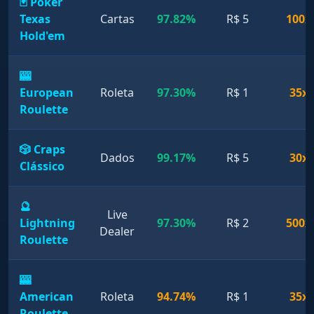
🃏 Poker
Texas
Cartas
97.82%
R$ 5
100x
Hold'em
🎰
European
Roleta
97.30%
R$ 1
35x
Roulette
🎲 Craps
Dados
99.17%
R$ 5
30x
Clássico
🔮
Live
Lightning
97.30%
R$ 2
500x
Dealer
Roulette
🎰
American
Roleta
94.74%
R$ 1
35x
Roulette