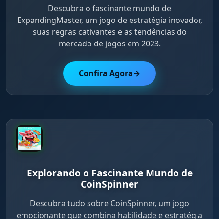
Descubra o fascinante mundo de
ExpandingMaster, um jogo de estratégia inovador,
suas regras cativantes e as tendências do
mercado de jogos em 2023.
Confira Agora
→
Explorando o Fascinante Mundo de
CoinSpinner
Descubra tudo sobre CoinSpinner, um jogo
emocionante que combina habilidade e estratégia