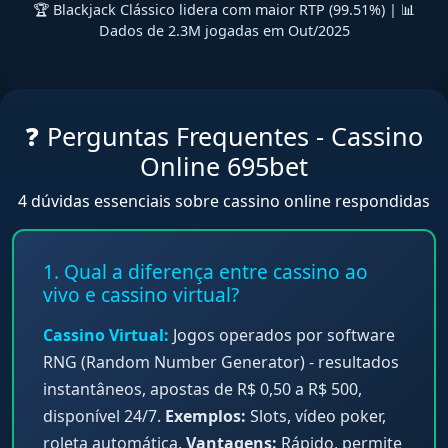
🏆 Blackjack Clássico lidera com maior RTP (99.51%) | 📊
Dados de 2.3M jogadas em Out/2025
❓ Perguntas Frequentes - Cassino
Online 695bet
4 dúvidas essenciais sobre cassino online respondidas
1. Qual a diferença entre cassino ao
vivo e cassino virtual?
Cassino Virtual:
Jogos operados por software
RNG (Random Number Generator) - resultados
instantâneos, apostas de R$ 0,50 a R$ 500,
disponível 24/7.
Exemplos:
Slots, vídeo poker,
roleta automática.
Vantagens:
Rápido, permite