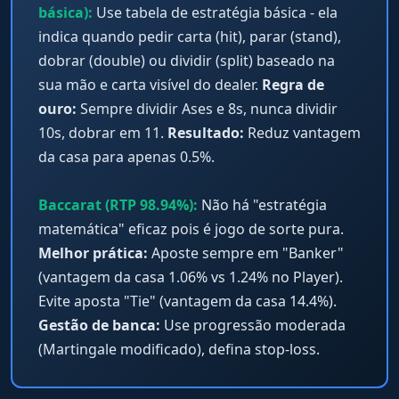
básica):
Use tabela de estratégia básica - ela
indica quando pedir carta (hit), parar (stand),
dobrar (double) ou dividir (split) baseado na
sua mão e carta visível do dealer.
Regra de
ouro:
Sempre dividir Ases e 8s, nunca dividir
10s, dobrar em 11.
Resultado:
Reduz vantagem
da casa para apenas 0.5%.
Baccarat (RTP 98.94%):
Não há "estratégia
matemática" eficaz pois é jogo de sorte pura.
Melhor prática:
Aposte sempre em "Banker"
(vantagem da casa 1.06% vs 1.24% no Player).
Evite aposta "Tie" (vantagem da casa 14.4%).
Gestão de banca:
Use progressão moderada
(Martingale modificado), defina stop-loss.