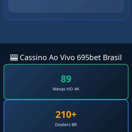
🎰 Cassino Ao Vivo 695bet Brasil
89
Mesas HD 4K
210+
Dealers BR