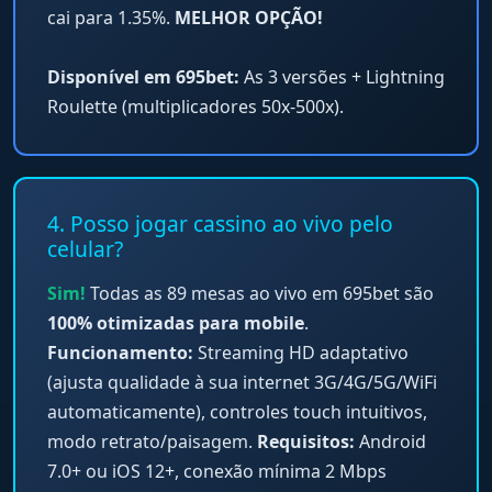
cai para 1.35%.
MELHOR OPÇÃO!
Disponível em 695bet:
As 3 versões + Lightning
Roulette (multiplicadores 50x-500x).
4. Posso jogar cassino ao vivo pelo
celular?
Sim!
Todas as 89 mesas ao vivo em 695bet são
100% otimizadas para mobile
.
Funcionamento:
Streaming HD adaptativo
(ajusta qualidade à sua internet 3G/4G/5G/WiFi
automaticamente), controles touch intuitivos,
modo retrato/paisagem.
Requisitos:
Android
7.0+ ou iOS 12+, conexão mínima 2 Mbps