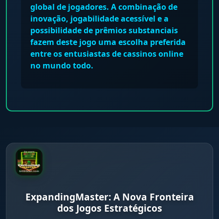
global de jogadores. A combinação de
inovação, jogabilidade acessível e a
possibilidade de prêmios substanciais
fazem deste jogo uma escolha preferida
entre os entusiastas de cassinos online
no mundo todo.
ExpandingMaster: A Nova Fronteira
dos Jogos Estratégicos