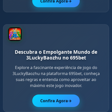
Confira Agora
→
Descubra o Empolgante Mundo de
3LuckyBaozhu no 695bet
Explore a fascinante experiência de jogo do
3LuckyBaozhu na plataforma 695bet, conheça
suas regras e entenda como aproveitar ao
máximo este jogo inovador.
Confira Agora
→