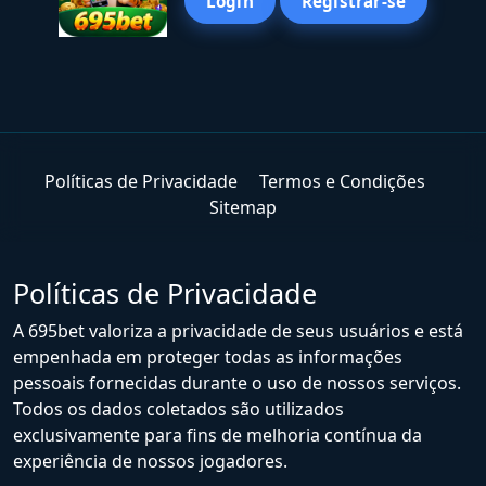
Login
Registrar-se
Políticas de Privacidade
Termos e Condições
Sitemap
Políticas de Privacidade
A 695bet valoriza a privacidade de seus usuários e está
empenhada em proteger todas as informações
pessoais fornecidas durante o uso de nossos serviços.
Todos os dados coletados são utilizados
exclusivamente para fins de melhoria contínua da
experiência de nossos jogadores.