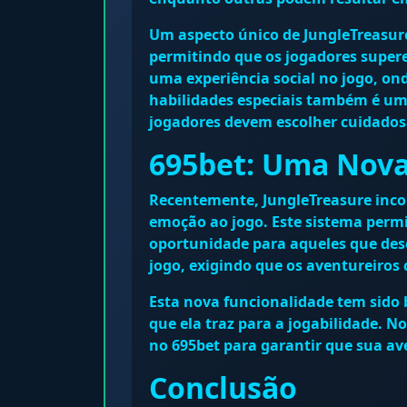
Um aspecto único de JungleTreasure
permitindo que os jogadores supere
uma experiência social no jogo, on
habilidades especiais também é u
jogadores devem escolher cuidados
695bet: Uma Nova
Recentemente, JungleTreasure inc
emoção ao jogo. Este sistema permi
oportunidade para aqueles que desej
jogo, exigindo que os aventureiros
Esta nova funcionalidade tem sido 
que ela traz para a jogabilidade. N
no 695bet para garantir que sua av
Conclusão