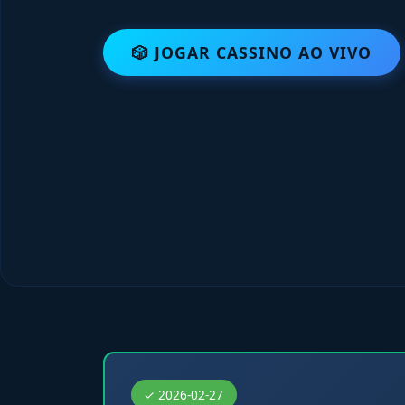
🎲 JOGAR CASSINO AO VIVO
✓ 2026-02-27