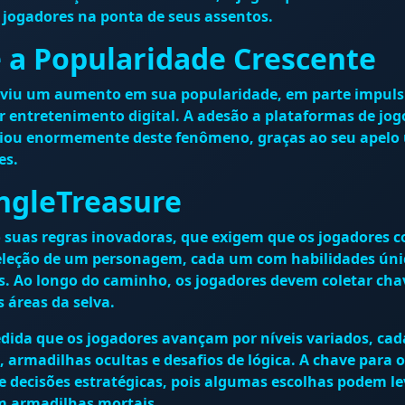
 jogadores na ponta de seus assentos.
 a Popularidade Crescente
 viu um aumento em sua popularidade, em parte impuls
r entretenimento digital. A adesão a plataformas de jo
ciou enormemente deste fenômeno, graças ao seu apelo u
es.
ungleTreasure
 suas regras inovadoras, que exigem que os jogadores c
seleção de um personagem, cada um com habilidades ún
s. Ao longo do caminho, os jogadores devem coletar chav
 áreas da selva.
edida que os jogadores avançam por níveis variados, ca
 armadilhas ocultas e desafios de lógica. A chave para 
 decisões estratégicas, pois algumas escolhas podem l
m armadilhas mortais.