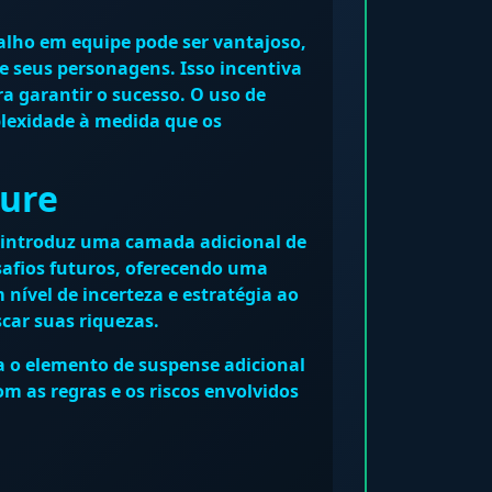
alho em equipe pode ser vantajoso,
e seus personagens. Isso incentiva
a garantir o sucesso. O uso de
lexidade à medida que os
sure
 introduz uma camada adicional de
safios futuros, oferecendo uma
nível de incerteza e estratégia ao
car suas riquezas.
a o elemento de suspense adicional
om as regras e os riscos envolvidos