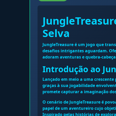
JungleTreasur
Selva
JungleTreasure é um jogo que trans
desafios intrigantes aguardam. Ofe
adoram aventuras e quebra-cabeças
Introdução ao Ju
Lançado em meio a uma crescente p
graças à sua jogabilidade envolvent
promete capturar a imaginação dos
O cenário de JungleTreasure é povo
papel de um aventureiro cujo objet
Inspirado pelas histórias de explo