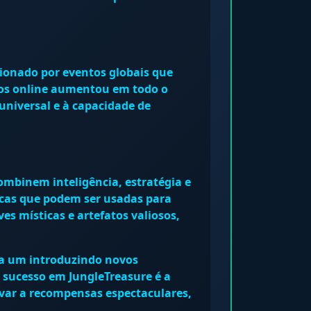
ionado por eventos globais que
gos online aumentou em todo o
niversal e à capacidade de
ombinem inteligência, estratégia e
icas que podem ser usadas para
es místicas e artefatos valiosos,
da um introduzindo novos
o sucesso em JungleTreasure é a
evar a recompensas espectaculares,