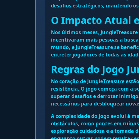
desafios estratégicos, mantendo os
O Impacto Atual e
Nos últimos meses, JungleTreasure
incentivaram mais pessoas a busca
mundo, e JungleTreasure se benefi
entreter jogadores de todas as idad
Regras do Jogo J
No coração de JungleTreasure estão
resistência. O jogo começa com a 
superar desafios e derrotar inimigo
necessários para desbloquear novas
A complexidade do jogo evolui à m
obstáculos, como pontes em ruínas,
exploração cuidadosa e a tomada de
enquanto outras podem resultar e