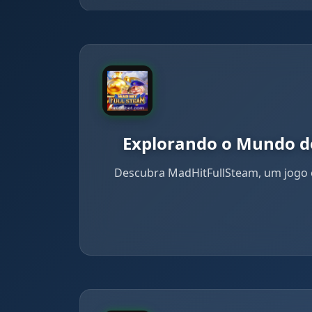
Explorando o Mundo d
Descubra MadHitFullSteam, um jogo e