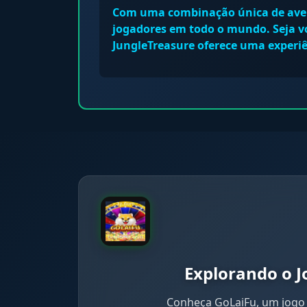
Com uma combinação única de avent
jogadores em todo o mundo. Seja v
JungleTreasure oferece uma experiê
Explorando o 
Conheça GoLaiFu, um jogo 