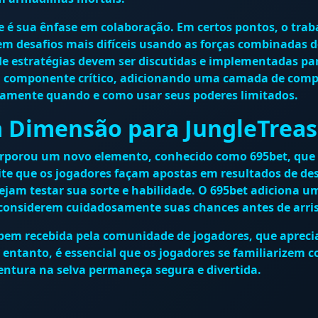
 é sua ênfase em colaboração. Em certos pontos, o trab
m desafios mais difíceis usando as forças combinadas d
de estratégias devem ser discutidas e implementadas par
m componente crítico, adicionando uma camada de comp
amente quando e como usar seus poderes limitados.
 Dimensão para JungleTrea
orporou um novo elemento, conhecido como 695bet, que
te que os jogadores façam apostas em resultados de de
am testar sua sorte e habilidade. O 695bet adiciona um 
 considerem cuidadosamente suas chances antes de arris
bem recebida pela comunidade de jogadores, que apreci
o entanto, é essencial que os jogadores se familiarizem c
entura na selva permaneça segura e divertida.