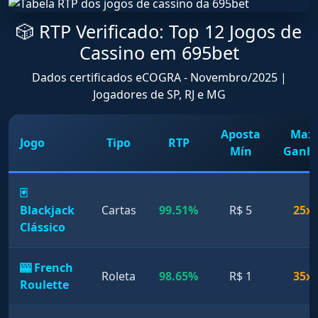
🎲 RTP Verificado: Top 12 Jogos de
Cassino em 695bet
Dados certificados eCOGRA - Novembro/2025 |
Jogadores de SP, RJ e MG
Aposta
Max
Jogo
Tipo
RTP
Mín
Ganh
🃏
Blackjack
Cartas
99.51%
R$ 5
25x
Clássico
🎰 French
Roleta
98.65%
R$ 1
35x
Roulette