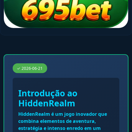
✓ 2026-06-21
Introdução ao
HiddenRealm
HiddenRealm é um jogo inovador que
combina elementos de aventura,
estratégia e intenso enredo em um