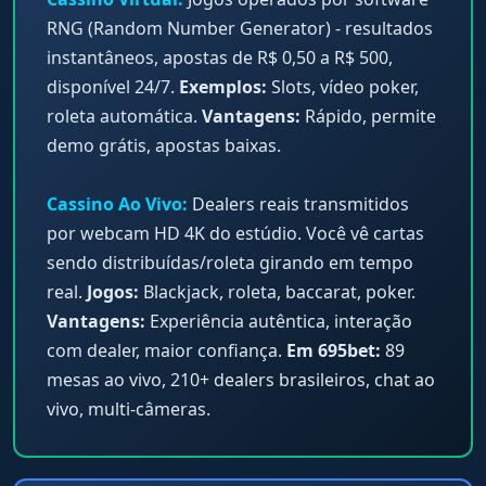
RNG (Random Number Generator) - resultados
instantâneos, apostas de R$ 0,50 a R$ 500,
disponível 24/7.
Exemplos:
Slots, vídeo poker,
roleta automática.
Vantagens:
Rápido, permite
demo grátis, apostas baixas.
Cassino Ao Vivo:
Dealers reais transmitidos
por webcam HD 4K do estúdio. Você vê cartas
sendo distribuídas/roleta girando em tempo
real.
Jogos:
Blackjack, roleta, baccarat, poker.
Vantagens:
Experiência autêntica, interação
com dealer, maior confiança.
Em 695bet:
89
mesas ao vivo, 210+ dealers brasileiros, chat ao
vivo, multi-câmeras.