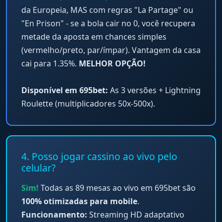
da Europeia, MAS com regras "La Partage" ou
"En Prison" - se a bola cair no 0, você recupera
metade da aposta em chances simples
(vermelho/preto, par/ímpar). Vantagem da casa
cai para 1.35%.
MELHOR OPÇÃO!
Disponível em 695bet:
As 3 versões + Lightning
Roulette (multiplicadores 50x-500x).
4. Posso jogar cassino ao vivo pelo
celular?
Sim!
Todas as 89 mesas ao vivo em 695bet são
100% otimizadas para mobile
.
Funcionamento:
Streaming HD adaptativo