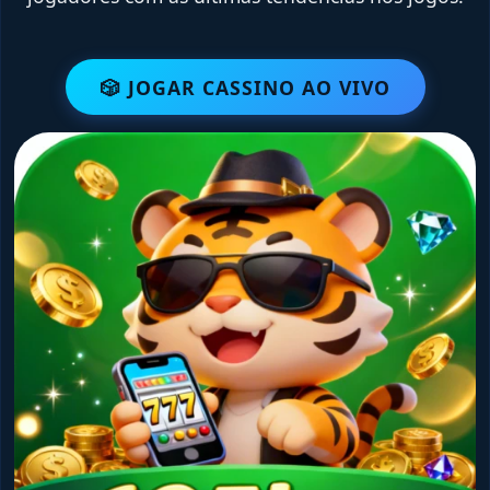
🎲 JOGAR CASSINO AO VIVO