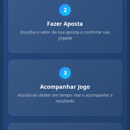
2
Fazer Aposta
Escolha o valor da sua aposta e confirme sua
jogada
3
Acompanhar Jogo
Assista ao dealer em tempo real e acompanhe o
resultado