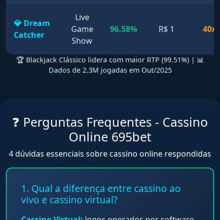
Live
💎 Dream
Game
96.58%
R$ 1
40x
Catcher
Show
🏆 Blackjack Clássico lidera com maior RTP (99.51%) | 📊
Dados de 2.3M jogadas em Out/2025
❓ Perguntas Frequentes - Cassino
Online 695bet
4 dúvidas essenciais sobre cassino online respondidas
1. Qual a diferença entre cassino ao
vivo e cassino virtual?
Cassino Virtual:
Jogos operados por software