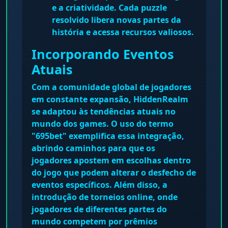
e a criatividade. Cada puzzle
resolvido libera novas partes da
história e acessa recursos valiosos.
Incorporando Eventos
Atuais
Com a comunidade global de jogadores
em constante expansão, HiddenRealm
se adaptou às tendências atuais no
mundo dos games. O uso do termo
"695bet" exemplifica essa integração,
abrindo caminhos para que os
jogadores apostem em escolhas dentro
do jogo que podem alterar o desfecho de
eventos específicos. Além disso, a
introdução de torneios online, onde
jogadores de diferentes partes do
mundo competem por prêmios