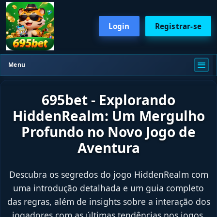
Login
Registrar-se
Menu
695bet - Explorando
HiddenRealm: Um Mergulho
Profundo no Novo Jogo de
Aventura
Descubra os segredos do jogo HiddenRealm com
uma introdução detalhada e um guia completo
das regras, além de insights sobre a interação dos
jogadores com as últimas tendências nos jogos.