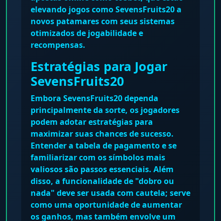
elevando jogos como SevensFruits20 a
novos patamares com seus sistemas
otimizados de jogabilidade e
recompensas.
Estratégias para Jogar
SevensFruits20
Embora SevensFruits20 dependa
principalmente da sorte, os jogadores
podem adotar estratégias para
maximizar suas chances de sucesso.
Entender a tabela de pagamento e se
familiarizar com os símbolos mais
valiosos são passos essenciais. Além
disso, a funcionalidade de "dobro ou
nada" deve ser usada com cautela; serve
como uma oportunidade de aumentar
os ganhos, mas também envolve um