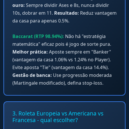
ouro:
Sempre dividir Ases e 8s, nunca dividir
10s, dobrar em 11.
Resultado:
Reduz vantagem
da casa para apenas 0.5%.
Baccarat (RTP 98.94%):
Não há "estratégia
matemática" eficaz pois é jogo de sorte pura.
Melhor prática:
Aposte sempre em "Banker"
(vantagem da casa 1.06% vs 1.24% no Player).
Evite aposta "Tie" (vantagem da casa 14.4%).
Gestão de banca:
Use progressão moderada
(Martingale modificado), defina stop-loss.
3. Roleta Europeia vs Americana vs
Francesa - qual escolher?