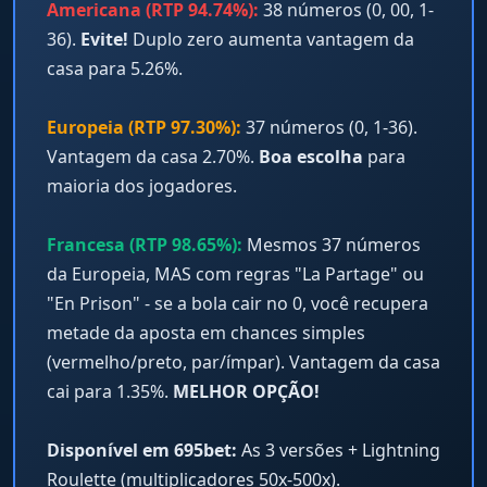
Americana (RTP 94.74%):
38 números (0, 00, 1-
36).
Evite!
Duplo zero aumenta vantagem da
casa para 5.26%.
Europeia (RTP 97.30%):
37 números (0, 1-36).
Vantagem da casa 2.70%.
Boa escolha
para
maioria dos jogadores.
Francesa (RTP 98.65%):
Mesmos 37 números
da Europeia, MAS com regras "La Partage" ou
"En Prison" - se a bola cair no 0, você recupera
metade da aposta em chances simples
(vermelho/preto, par/ímpar). Vantagem da casa
cai para 1.35%.
MELHOR OPÇÃO!
Disponível em 695bet:
As 3 versões + Lightning
Roulette (multiplicadores 50x-500x).