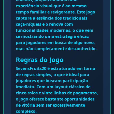
experiência visual que é ao mesmo
tempo familiar e revigorante. Este jogo
captura a essência dos tradicionais
caça-níqueis e o renova com
funcionalidades modernas, o que vem
se mostrando uma estratégia eficaz
para jogadores em busca de algo novo,
mas não completamente desconhecido.
Regras do Jogo
SevensFruits20 é estruturado em torno
de regras simples, o que é ideal para
jogadores que buscam participação
imediata. Com um layout clássico de
cinco rolos e vinte linhas de pagamento,
o jogo oferece bastante oportunidades
de vitória sem ser excessivamente
complexo.