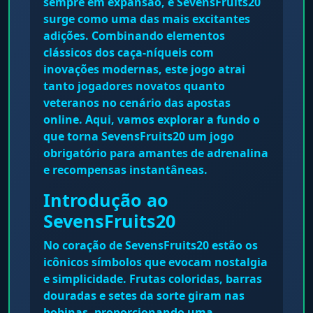
sempre em expansão, e SevensFruits20
surge como uma das mais excitantes
adições. Combinando elementos
clássicos dos caça-níqueis com
inovações modernas, este jogo atrai
tanto jogadores novatos quanto
veteranos no cenário das apostas
online. Aqui, vamos explorar a fundo o
que torna SevensFruits20 um jogo
obrigatório para amantes de adrenalina
e recompensas instantâneas.
Introdução ao
SevensFruits20
No coração de SevensFruits20 estão os
icônicos símbolos que evocam nostalgia
e simplicidade. Frutas coloridas, barras
douradas e setes da sorte giram nas
bobinas, proporcionando uma