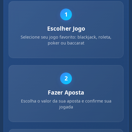
1
Escolher Jogo
Selecione seu jogo favorito: blackjack, roleta,
poker ou baccarat
2
Fazer Aposta
Escolha o valor da sua aposta e confirme sua
jogada