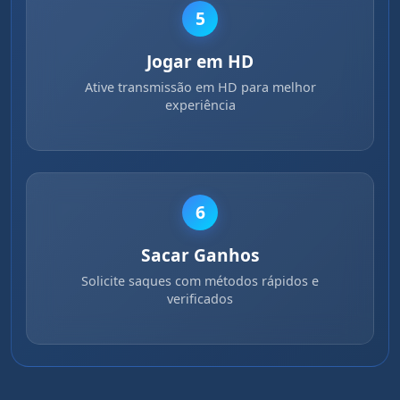
5
Jogar em HD
Ative transmissão em HD para melhor
experiência
6
Sacar Ganhos
Solicite saques com métodos rápidos e
verificados