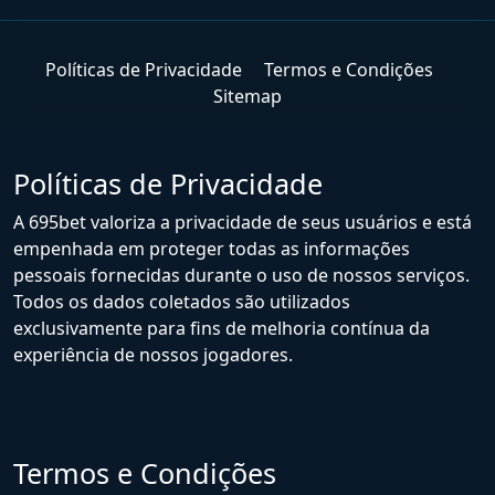
Políticas de Privacidade
Termos e Condições
Sitemap
Políticas de Privacidade
A 695bet valoriza a privacidade de seus usuários e está
empenhada em proteger todas as informações
pessoais fornecidas durante o uso de nossos serviços.
Todos os dados coletados são utilizados
exclusivamente para fins de melhoria contínua da
experiência de nossos jogadores.
Termos e Condições