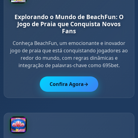
Explorando o Mundo de BeachFun: O
Jogo de Praia que Conquista Novos
Fans
Conheça BeachFun, um emocionante e inovador
jogo de praia que está conquistando jogadores ao
redor do mundo, com regras dinâmicas e
integração de palavras-chave como 695bet.
Confira Agora
→