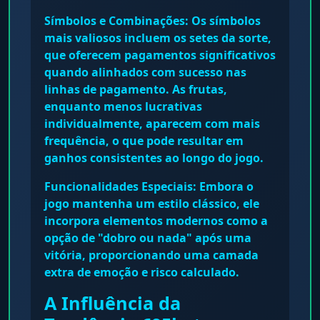
Símbolos e Combinações
: Os símbolos
mais valiosos incluem os setes da sorte,
que oferecem pagamentos significativos
quando alinhados com sucesso nas
linhas de pagamento. As frutas,
enquanto menos lucrativas
individualmente, aparecem com mais
frequência, o que pode resultar em
ganhos consistentes ao longo do jogo.
Funcionalidades Especiais
: Embora o
jogo mantenha um estilo clássico, ele
incorpora elementos modernos como a
opção de "dobro ou nada" após uma
vitória, proporcionando uma camada
extra de emoção e risco calculado.
A Influência da