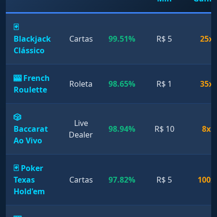
🃏
Blackjack
Cartas
99.51%
R$ 5
25x
Clássico
🎰 French
Roleta
98.65%
R$ 1
35x
Roulette
🎲
Live
Baccarat
98.94%
R$ 10
8x
Dealer
Ao Vivo
🃏 Poker
Texas
Cartas
97.82%
R$ 5
100x
Hold'em