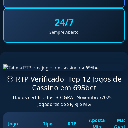
24/7
Sempre Aberto
🎲 RTP Verificado: Top 12 Jogos de
Cassino em 695bet
Dados certificados eCOGRA - Novembro/2025 |
Jogadores de SP, RJ e MG
Aposta
Max
Jogo
Tipo
RTP
Mín
Ganh