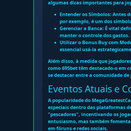
algumas dicas importantes para jo
Entender os Símbolos
: Antes 
por exemplo, é um dos símbolo
Gerenciar a Banca
: É vital de
manter o controle dos gastos.
Utilizar o Bonus Buy com Mod
essencial usá-la estrategicame
Além disso, à medida que jogadore
como 695bet têm destacado-o em com
se destacar entre a comunidade de 
Eventos Atuais e 
A popularidade do MegaGreatestCat
especiais dentro das plataformas d
"pescadores", incentivando os jog
entusiasmo, mas também fomentam 
em fóruns e redes sociais.