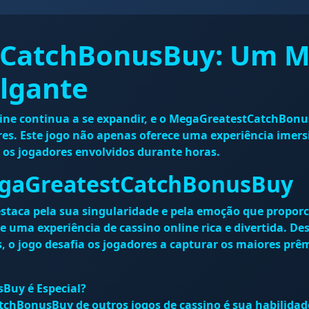
CatchBonusBuy: Um M
lgante
nline continua a se expandir, e o MegaGreatestCatchBon
res. Este jogo não apenas oferece uma experiência ime
os jogadores envolvidos durante horas.
egaGreatestCatchBonusBuy
aca pela sua singularidade e pela emoção que proporc
ece uma experiência de cassino online rica e divertida. 
s, o jogo desafia os jogadores a capturar os maiores p
Buy é Especial?
chBonusBuy de outros jogos de cassino é sua habilidad