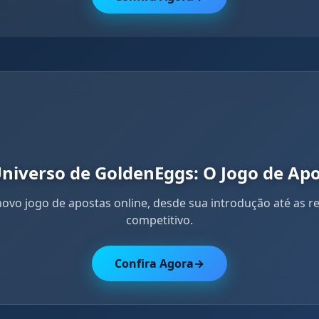
niverso de GoldenEggs: O Jogo de Apo
vo jogo de apostas online, desde sua introdução até as reg
competitivo.
Confira Agora
→