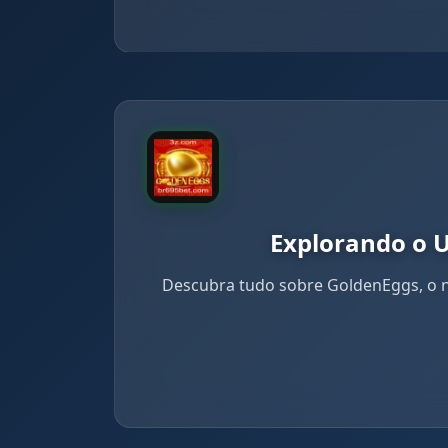
Explorando o U
Descubra tudo sobre GoldenEggs, o no