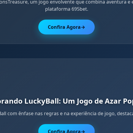
sTreasure, um jogo envolvente que combina aventura e es
plataforma 695bet.
Confira Agora
→
orando LuckyBall: Um Jogo de Azar Po
ll com ênfase nas regras e na experiência de jogo, destac
Confira Agora
→