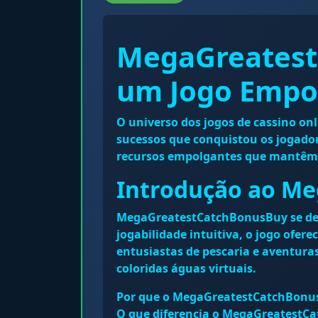
MegaGreatest
um Jogo Empo
O universo dos jogos de cassino o
sucessos que conquistou os jogado
recursos empolgantes que mantêm 
Introdução ao M
MegaGreatestCatchBonusBuy se dest
jogabilidade intuitiva, o jogo ofer
entusiastas de pescaria e aventura
coloridas águas virtuais.
Por que o MegaGreatestCatchBonus
O que diferencia o MegaGreatestCat