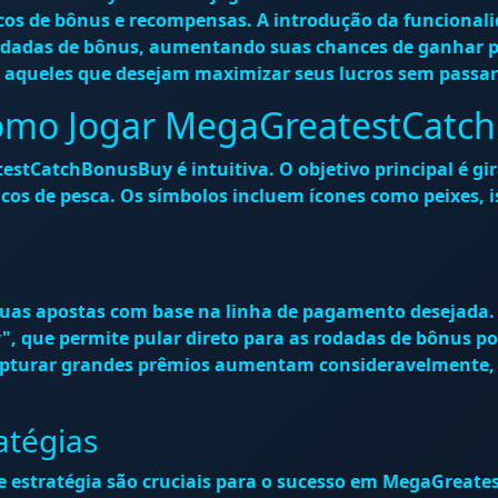
cos de bônus e recompensas. A introdução da funcional
dadas de bônus, aumentando suas chances de ganhar pr
a aqueles que desejam maximizar seus lucros sem passar
Como Jogar MegaGreatestCatc
stCatchBonusBuy é intuitiva. O objetivo principal é gir
os de pesca. Os símbolos incluem ícones como peixes, i
uas apostas com base na linha de pagamento desejada.
", que permite pular direto para as rodadas de bônus po
apturar grandes prêmios aumentam consideravelmente, 
atégias
 e estratégia são cruciais para o sucesso em MegaGreat