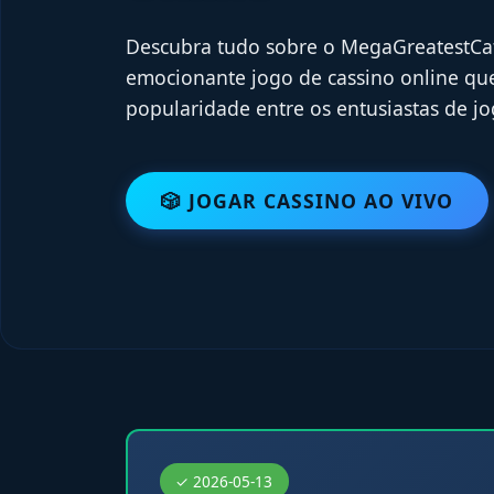
Descubra tudo sobre o MegaGreatestC
emocionante jogo de cassino online qu
popularidade entre os entusiastas de jo
🎲 JOGAR CASSINO AO VIVO
✓ 2026-05-13