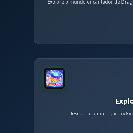
Explore o mundo encantador de Dragon
Expl
Descubra como jogar LuckyBa