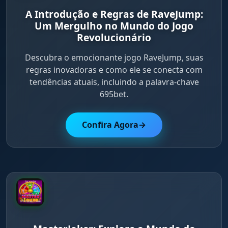
A Introdução e Regras de RaveJump:
Um Mergulho no Mundo do Jogo
Revolucionário
Descubra o emocionante jogo RaveJump, suas
regras inovadoras e como ele se conecta com
tendências atuais, incluindo a palavra-chave
695bet.
Confira Agora
→