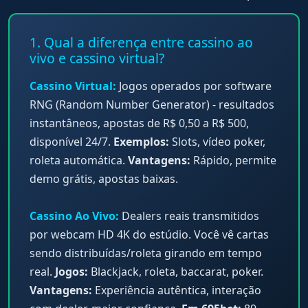
1. Qual a diferença entre cassino ao
vivo e cassino virtual?
Cassino Virtual:
Jogos operados por software
RNG (Random Number Generator) - resultados
instantâneos, apostas de R$ 0,50 a R$ 500,
disponível 24/7.
Exemplos:
Slots, vídeo poker,
roleta automática.
Vantagens:
Rápido, permite
demo grátis, apostas baixas.
Cassino Ao Vivo:
Dealers reais transmitidos
por webcam HD 4K do estúdio. Você vê cartas
sendo distribuídas/roleta girando em tempo
real.
Jogos:
Blackjack, roleta, baccarat, poker.
Vantagens:
Experiência autêntica, interação