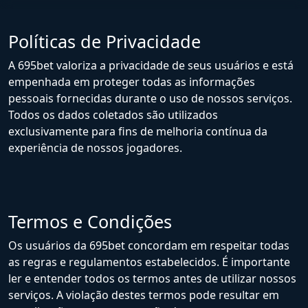
Políticas de Privacidade
A 695bet valoriza a privacidade de seus usuários e está
empenhada em proteger todas as informações
pessoais fornecidas durante o uso de nossos serviços.
Todos os dados coletados são utilizados
exclusivamente para fins de melhoria contínua da
experiência de nossos jogadores.
Termos e Condições
Os usuários da 695bet concordam em respeitar todas
as regras e regulamentos estabelecidos. É importante
ler e entender todos os termos antes de utilizar nossos
serviços. A violação destes termos pode resultar em