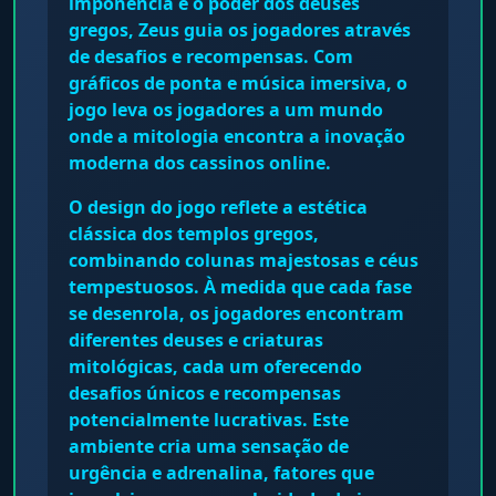
imponência e o poder dos deuses
gregos, Zeus guia os jogadores através
de desafios e recompensas. Com
gráficos de ponta e música imersiva, o
jogo leva os jogadores a um mundo
onde a mitologia encontra a inovação
moderna dos cassinos online.
O design do jogo reflete a estética
clássica dos templos gregos,
combinando colunas majestosas e céus
tempestuosos. À medida que cada fase
se desenrola, os jogadores encontram
diferentes deuses e criaturas
mitológicas, cada um oferecendo
desafios únicos e recompensas
potencialmente lucrativas. Este
ambiente cria uma sensação de
urgência e adrenalina, fatores que