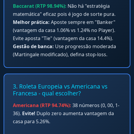
Baccarat (RTP 98.94%):
Não há "estratégia
matemática" eficaz pois é jogo de sorte pura.
Melhor prática:
Aposte sempre em "Banker"
(vantagem da casa 1.06% vs 1.24% no Player).
Evite aposta "Tie" (vantagem da casa 14.4%).
Gestão de banca:
Use progressão moderada
(Martingale modificado), defina stop-loss.
3. Roleta Europeia vs Americana vs
Francesa - qual escolher?
Americana (RTP 94.74%):
38 números (0, 00, 1-
36).
Evite!
Duplo zero aumenta vantagem da
casa para 5.26%.