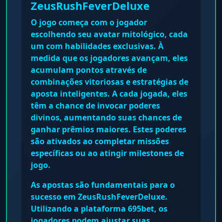
ZeusRushFeverDeluxe
O jogo começa com o jogador
escolhendo seu avatar mitológico, cada
um com habilidades exclusivas. À
medida que os jogadores avançam, eles
acumulam pontos através de
combinações vitoriosas e estratégias de
aposta inteligentes. A cada jogada, eles
têm a chance de invocar poderes
divinos, aumentando suas chances de
ganhar prêmios maiores. Estes poderes
são ativados ao completar missões
específicas ou ao atingir milestones de
jogo.
As apostas são fundamentais para o
sucesso em ZeusRushFeverDeluxe.
Utilizando a plataforma
695bet
, os
jogadores podem ajustar suas