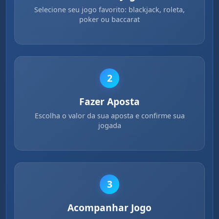
Selecione seu jogo favorito: blackjack, roleta,
poker ou baccarat
2
Fazer Aposta
Escolha o valor da sua aposta e confirme sua
jogada
3
Acompanhar Jogo