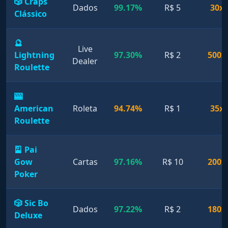
🎲 Craps
Dados
99.17%
R$ 5
30x
Clássico
🔮
Live
Lightning
97.30%
R$ 2
500x
Dealer
Roulette
🎰
American
Roleta
94.74%
R$ 1
35x
Roulette
🎴 Pai
Gow
Cartas
97.16%
R$ 10
200x
Poker
🎲 Sic Bo
Dados
97.22%
R$ 2
180x
Deluxe