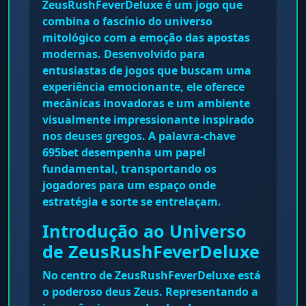
ZeusRushFeverDeluxe é um jogo que
combina o fascínio do universo
mitológico com a emoção das apostas
modernas. Desenvolvido para
entusiastas de jogos que buscam uma
experiência emocionante, ele oferece
mecânicas inovadoras e um ambiente
visualmente impressionante inspirado
nos deuses gregos. A palavra-chave
695bet
desempenha um papel
fundamental, transportando os
jogadores para um espaço onde
estratégia e sorte se entrelaçam.
Introdução ao Universo
de ZeusRushFeverDeluxe
No centro de
ZeusRushFeverDeluxe
está
o poderoso deus Zeus. Representando a