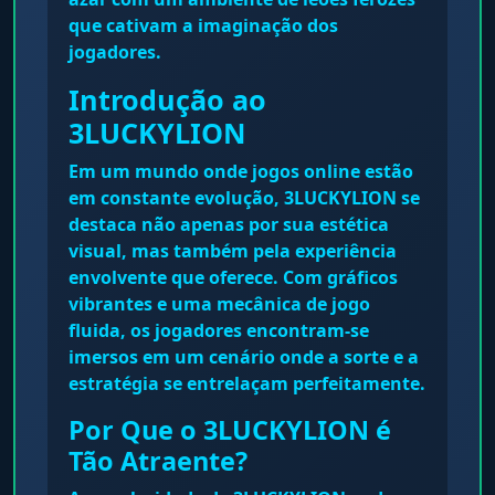
que cativam a imaginação dos
jogadores.
Introdução ao
3LUCKYLION
Em um mundo onde jogos online estão
em constante evolução, 3LUCKYLION se
destaca não apenas por sua estética
visual, mas também pela experiência
envolvente que oferece. Com gráficos
vibrantes e uma mecânica de jogo
fluida, os jogadores encontram-se
imersos em um cenário onde a sorte e a
estratégia se entrelaçam perfeitamente.
Por Que o 3LUCKYLION é
Tão Atraente?