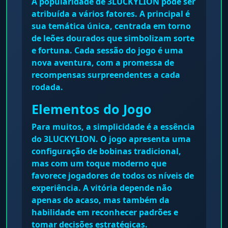
A popularidade de 3LUCKYLION pode ser
atribuída a vários fatores. A principal é
sua temática única, centrada em torno
de leões dourados que simbolizam sorte
e fortuna. Cada sessão do jogo é uma
nova aventura, com a promessa de
recompensas surpreendentes a cada
rodada.
Elementos do Jogo
Para muitos, a simplicidade é a essência
do 3LUCKYLION. O jogo apresenta uma
configuração de bobinas tradicional,
mas com um toque moderno que
favorece jogadores de todos os níveis de
experiência. A vitória depende não
apenas do acaso, mas também da
habilidade em reconhecer padrões e
tomar decisões estratégicas.