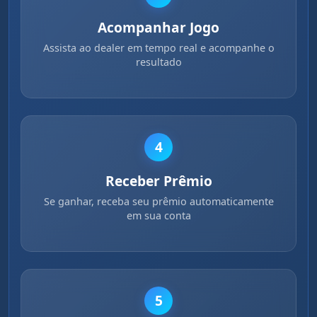
Acompanhar Jogo
Assista ao dealer em tempo real e acompanhe o
resultado
4
Receber Prêmio
Se ganhar, receba seu prêmio automaticamente
em sua conta
5