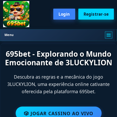
Login
Registrar-se
Menu
695bet - Explorando o Mundo
Emocionante de 3LUCKYLION
Descubra as regras e a mecânica do jogo
3LUCKYLION, uma experiência online cativante
oferecida pela plataforma 695bet.
🎲 JOGAR CASSINO AO VIVO