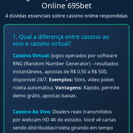
Online 695bet
4 dúvidas essenciais sobre cassino online respondidas
1. Qual a diferença entre cassino ao
vivo e cassino virtual?
Cassino Virtual:
Jogos operados por software
RNG (Random Number Generator) - resultados
instantâneos, apostas de R$ 0,50 a R$ 500,
disponível 24/7.
Exemplos:
Slots, vídeo poker,
roleta automática.
Vantagens:
Rápido, permite
demo grátis, apostas baixas.
Cassino Ao Vivo:
Dealers reais transmitidos
por webcam HD 4K do estúdio. Você vê cartas
sendo distribuídas/roleta girando em tempo