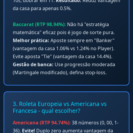
10s, dobrar em 11.
Resultado:
Reduz vantagem
da casa para apenas 0.5%.
Baccarat (RTP 98.94%):
Não há "estratégia
matemática" eficaz pois é jogo de sorte pura.
Melhor prática:
Aposte sempre em "Banker"
(vantagem da casa 1.06% vs 1.24% no Player).
Evite aposta "Tie" (vantagem da casa 14.4%).
Gestão de banca:
Use progressão moderada
(Martingale modificado), defina stop-loss.
3. Roleta Europeia vs Americana vs
Francesa - qual escolher?
Americana (RTP 94.74%):
38 números (0, 00, 1-
36).
Evite!
Duplo zero aumenta vantagem da