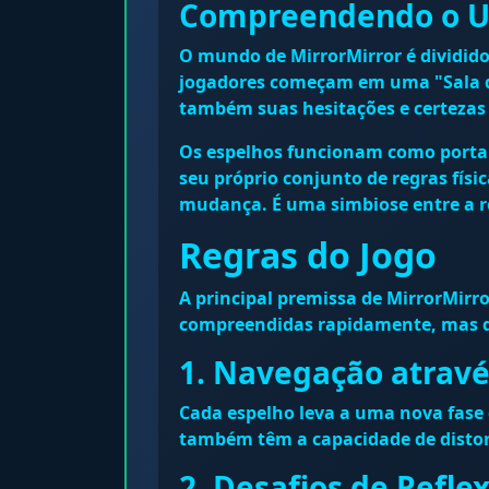
Compreendendo o Un
O mundo de MirrorMirror é dividido
jogadores começam em uma "Sala de 
também suas hesitações e certezas 
Os espelhos funcionam como portai
seu próprio conjunto de regras físi
mudança. É uma simbiose entre a r
Regras do Jogo
A principal premissa de MirrorMirro
compreendidas rapidamente, mas do
1. Navegação atravé
Cada espelho leva a uma nova fase 
também têm a capacidade de distorce
2. Desafios de Refle