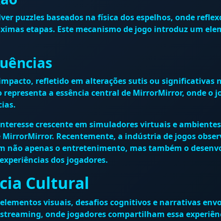
ver puzzles baseados na física dos espelhos, onde refle
ximas etapas. Este mecanismo de jogo introduz um ele
quências
mpacto, refletido em alterações sutis ou significativas n
 representa a essência central de MirrorMirror, onde o
ias.
interesse crescente em simuladores virtuais e ambiente
 MirrorMirror. Recentemente, a indústria de jogos obs
m não apenas o entretenimento, mas também o desenvol
experiências dos jogadores.
cia Cultural
ementos visuais, desafios cognitivos e narrativas envo
e streaming, onde jogadores compartilham essa experiên