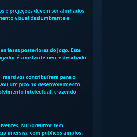
xos e projeções devem ser alinhados
mento visual deslumbrante e
as fases posteriores do jogo. Esta
 jogador é constantemente desafiado
s imersivos contribuíram para o
ervou um pico no desenvolvimento
vimento intelectual, trazendo
lventes, MirrorMirror tem
cia imersiva com públicos amplos.