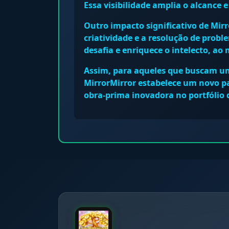
Essa visibilidade amplia o alcance
Outro impacto significativo de Mir
criatividade e a resolução de prob
desafia e enriquece o intelecto, a
Assim, para aqueles que buscam u
MirrorMirror estabelece um novo pa
obra-prima inovadora no portfólio 