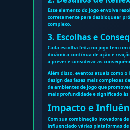
Esse elemento do jogo envolve resol
corretamente para desbloquear pró
complexo.
3. Escolhas e Conse
Cada escolha feita no jogo tem um i
dinâmica contínua de ação e reação
a prever e considerar as consequênc
Além disso, eventos atuais como o 
design das fases mais complexas de
de ambientes de jogo que promove
mais profundidade e significado às 
Impacto e Influên
Com sua combinação inovadora de el
influenciado várias plataformas d