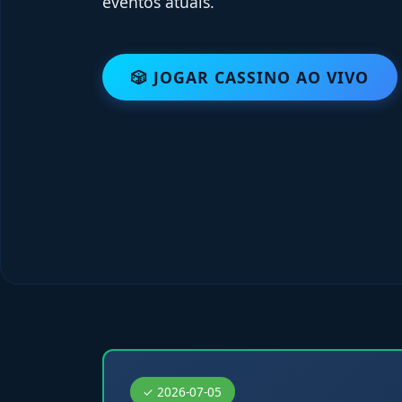
eventos atuais.
🎲 JOGAR CASSINO AO VIVO
✓ 2026-07-05