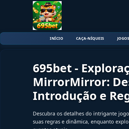
INÍCIO
CAÇA-NÍQUEIS
JOGOS
695bet - Explora
MirrorMirror: De
Introdução e Re
Descubra os detalhes do intrigante jogo
suas regras e dinâmica, enquanto expl