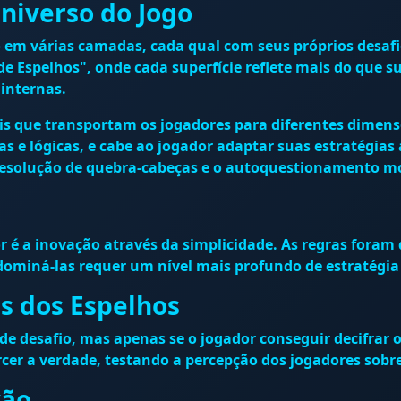
iverso do Jogo
 em várias camadas, cada qual com seus próprios desafi
Espelhos", onde cada superfície reflete mais do que s
internas.
s que transportam os jogadores para diferentes dimens
cas e lógicas, e cabe ao jogador adaptar suas estratégias
esolução de quebra-cabeças e o autoquestionamento mo
r é a inovação através da simplicidade. As
regras
foram 
miná-las requer um nível mais profundo de estratégia 
s dos Espelhos
de desafio, mas apenas se o jogador conseguir decifrar o
r a verdade, testando a percepção dos jogadores sobre o
xão