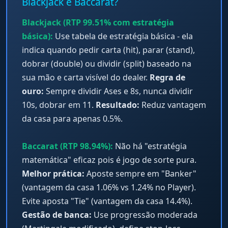
Blackjack e Baccarat?
Blackjack (RTP 99.51% com estratégia
básica):
Use tabela de estratégia básica - ela
indica quando pedir carta (hit), parar (stand),
dobrar (double) ou dividir (split) baseado na
sua mão e carta visível do dealer.
Regra de
ouro:
Sempre dividir Ases e 8s, nunca dividir
10s, dobrar em 11.
Resultado:
Reduz vantagem
da casa para apenas 0.5%.
Baccarat (RTP 98.94%):
Não há "estratégia
matemática" eficaz pois é jogo de sorte pura.
Melhor prática:
Aposte sempre em "Banker"
(vantagem da casa 1.06% vs 1.24% no Player).
Evite aposta "Tie" (vantagem da casa 14.4%).
Gestão de banca:
Use progressão moderada