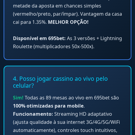
metade da aposta em chances simples
(vermelho/preto, par/ímpar). Vantagem da casa
cai para 1.35%.
MELHOR OPÇÃO!
Disponível em 695bet:
As 3 versões + Lightning
Roulette (multiplicadores 50x-500x).
4. Posso jogar cassino ao vivo pelo
celular?
Sim!
Todas as 89 mesas ao vivo em 695bet são
100% otimizadas para mobile
.
Funcionamento:
Streaming HD adaptativo
(ajusta qualidade à sua internet 3G/4G/5G/WiFi
automaticamente), controles touch intuitivos,