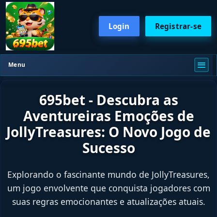
Login
Registrar-se
Menu
695bet - Descubra as
Aventureiras Emoções de
JollyTreasures: O Novo Jogo de
Sucesso
Explorando o fascinante mundo de JollyTreasures,
um jogo envolvente que conquista jogadores com
suas regras emocionantes e atualizações atuais.