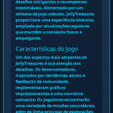
desafios intrigantes e recompensas
inestimáveis. Alimentado por um
sistema de jogo robusto, JollyTreasures
proporciona uma experiência imersiva,
ampliada por atualizações regulares
que mantêm o conteúdo fresco e
empolgante.
Características do Jogo
Um dos aspectos mais atraentes de
JollyTreasures é sua atenção aos
detalhes. Os desenvolvedores,
inspirados por tendências atuais e
feedbacks da comunidade,
implementaram gráficos
impressionantes e uma narrativa
cativante. Os jogadores encontrarão
uma variedade de missões secundárias,
além da linha principal de explorações,