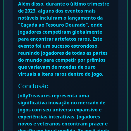
Além disso, durante o último trimestre
de 2023, alguns dos eventos mais
notáveis incluíram o lançamento da
"Caçada ao Tesouro Dourado", onde
jogadores competiram globalmente
para encontrar artefatos raros. Este
evento foi um sucesso estrondoso,
reunindo jogadores de todas as partes
do mundo para competir por prêmios
que variavam de moedas de ouro
virtuais a itens raros dentro do jogo.
Conclusão
JollyTreasures representa uma
significativa inovação no mercado de
jogos com seu universo expansivo e
experiências interativas. Jogadores
novos e veteranos encontram prazer e
desafio em igual medida. Se você ainda