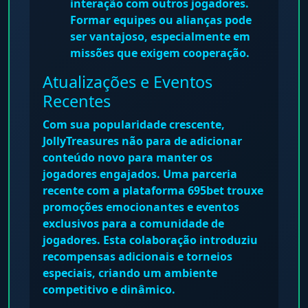
interação com outros jogadores.
Formar equipes ou alianças pode
ser vantajoso, especialmente em
missões que exigem cooperação.
Atualizações e Eventos
Recentes
Com sua popularidade crescente,
JollyTreasures não para de adicionar
conteúdo novo para manter os
jogadores engajados. Uma parceria
recente com a plataforma
695bet
trouxe
promoções emocionantes e eventos
exclusivos para a comunidade de
jogadores. Esta colaboração introduziu
recompensas adicionais e torneios
especiais, criando um ambiente
competitivo e dinâmico.