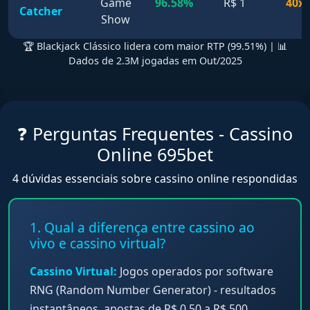
Game
96.58%
R$ 1
40x
Catcher
Show
🏆 Blackjack Clássico lidera com maior RTP (99.51%) | 📊
Dados de 2.3M jogadas em Out/2025
❓ Perguntas Frequentes - Cassino
Online 695bet
4 dúvidas essenciais sobre cassino online respondidas
1. Qual a diferença entre cassino ao
vivo e cassino virtual?
Cassino Virtual:
Jogos operados por software
RNG (Random Number Generator) - resultados
instantâneos, apostas de R$ 0,50 a R$ 500,