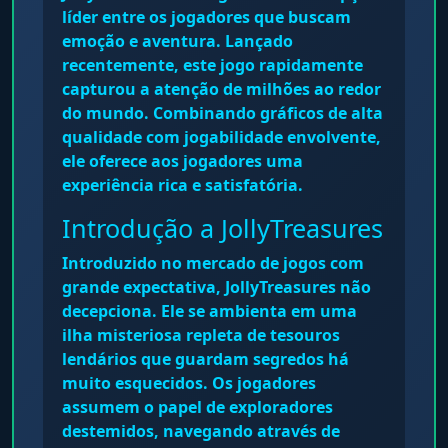
líder entre os jogadores que buscam
emoção e aventura. Lançado
recentemente, este jogo rapidamente
capturou a atenção de milhões ao redor
do mundo. Combinando gráficos de alta
qualidade com jogabilidade envolvente,
ele oferece aos jogadores uma
experiência rica e satisfatória.
Introdução a JollyTreasures
Introduzido no mercado de jogos com
grande expectativa, JollyTreasures não
decepciona. Ele se ambienta em uma
ilha misteriosa repleta de tesouros
lendários que guardam segredos há
muito esquecidos. Os jogadores
assumem o papel de exploradores
destemidos, navegando através de