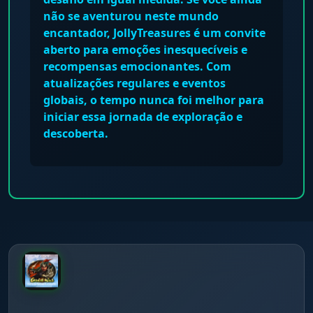
não se aventurou neste mundo
encantador, JollyTreasures é um convite
aberto para emoções inesquecíveis e
recompensas emocionantes. Com
atualizações regulares e eventos
globais, o tempo nunca foi melhor para
iniciar essa jornada de exploração e
descoberta.