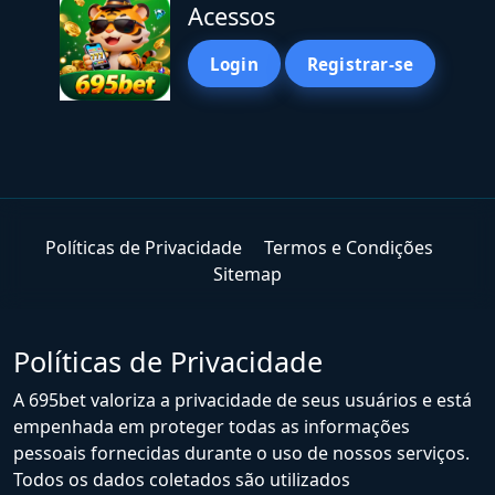
Acessos
Login
Registrar-se
Políticas de Privacidade
Termos e Condições
Sitemap
Políticas de Privacidade
A 695bet valoriza a privacidade de seus usuários e está
empenhada em proteger todas as informações
pessoais fornecidas durante o uso de nossos serviços.
Todos os dados coletados são utilizados