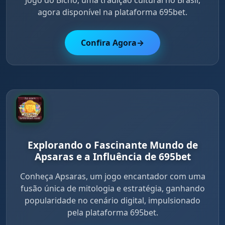
Jogo do Bicho, uma tradição cultural no Brasil,
agora disponível na plataforma 695bet.
Confira Agora
→
Explorando o Fascinante Mundo de
Apsaras e a Influência de 695bet
Conheça Apsaras, um jogo encantador com uma
fusão única de mitologia e estratégia, ganhando
popularidade no cenário digital, impulsionado
pela plataforma 695bet.