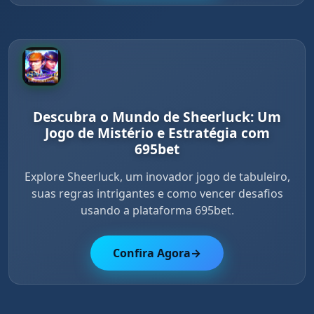
Descubra o Mundo de Sheerluck: Um
Jogo de Mistério e Estratégia com
695bet
Explore Sheerluck, um inovador jogo de tabuleiro,
suas regras intrigantes e como vencer desafios
usando a plataforma 695bet.
Confira Agora
→