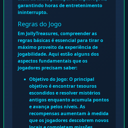
garantindo horas de entretenimento
ininterrupto.
Regras do Jogo
Em JollyTreasures, compreender as
regras básicas é essencial para tirar o
máximo proveito da experiência de
jogabilidade. Aqui estão alguns dos
aspectos fundamentais que os
jogadores precisam saber:
Objetivo do Jogo:
O principal
objetivo é encontrar tesouros
escondidos e resolver mistérios
antigos enquanto acumula pontos
e avança pelos níveis. As
recompensas aumentam à medida
que os jogadores descobrem novos
locais e completam missões.