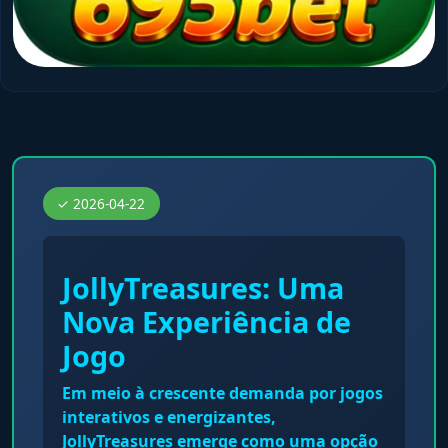
✓ 2026-04-22
JollyTreasures: Uma
Nova Experiência de
Jogo
Em meio à crescente demanda por jogos
interativos e energizantes,
JollyTreasures
emerge como uma opção