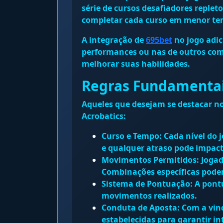
série de cursos desafiadores reple
completar cada curso em menor te
A integração de
695bet
no jogo adi
performances ou nas de outros com
melhorar suas habilidades.
Regras Fundamentai
Aqueles que desejam se destacar no
Acrobatics:
Curso e Tempo:
Cada nível do j
e qualquer atraso pode impac
Movimentos Permitidos:
Jogad
Combinações específicas pode
Sistema de Pontuação:
A pontu
movimentos realizados.
Conduta de Aposta:
Com a vinc
estabelecidas para garantir in