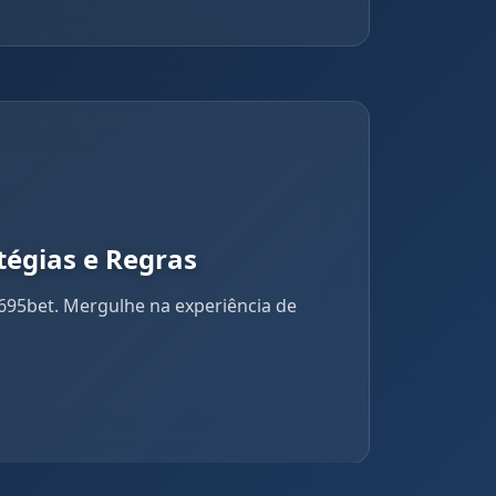
égias e Regras
695bet. Mergulhe na experiência de