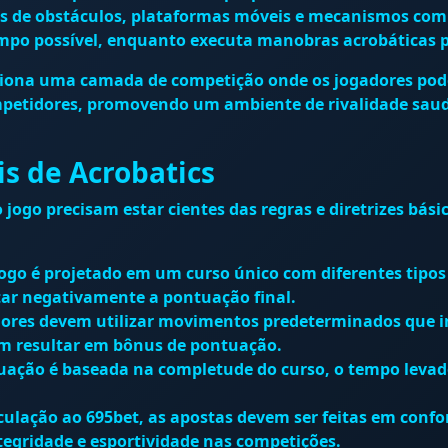
tos de obstáculos, plataformas móveis e mecanismos comp
mpo possível, enquanto executa manobras acrobáticas 
ciona uma camada de competição onde os jogadores pod
petidores, promovendo um ambiente de rivalidade saudá
s de Acrobatics
 jogo precisam estar cientes das regras e diretrizes bá
ogo é projetado em um curso único com diferentes tipos
tar negativamente a pontuação final.
ores devem utilizar movimentos predeterminados que in
m resultar em bônus de pontuação.
ação é baseada na completude do curso, o tempo levad
ulação ao 695bet, as apostas devem ser feitas em conf
tegridade e esportividade nas competições.