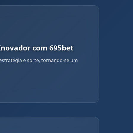
Inovador com 695bet
estratégia e sorte, tornando-se um