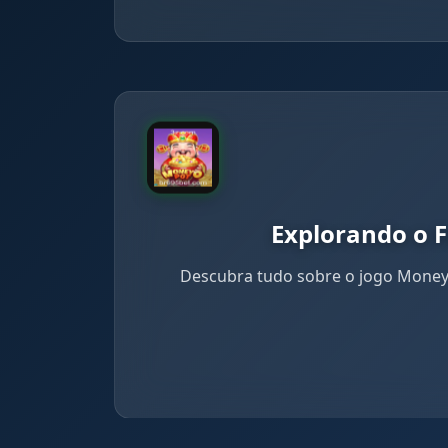
Explorando o 
Descubra tudo sobre o jogo MoneyP