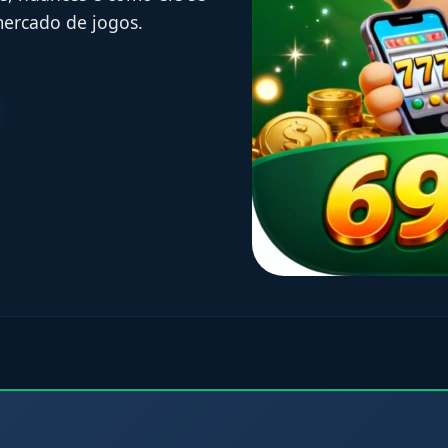
mercado de jogos.