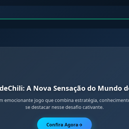
eChili: A Nova Sensação do Mundo d
m emocionante jogo que combina estratégia, conhecimento
se destacar nesse desafio cativante.
Confira Agora
→