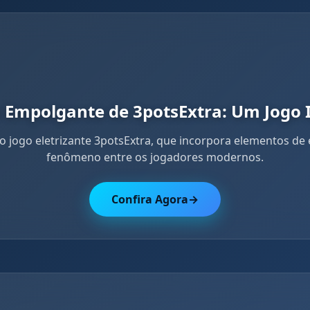
 Empolgante de 3potsExtra: Um Jogo 
o jogo eletrizante 3potsExtra, que incorpora elementos de 
fenômeno entre os jogadores modernos.
Confira Agora
→