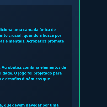
iciona uma camada única de
nto crucial, quando a busca por
cas e mentais, Acrobatics promete
s, Acrobatics combina elementos de
idade. O jogo foi projetado para
s e desafios dinâmicos que
cia, que devem navegar por uma