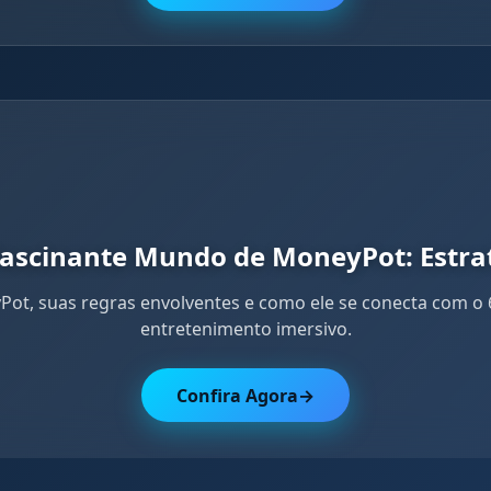
Fascinante Mundo de MoneyPot: Estrat
ot, suas regras envolventes e como ele se conecta com o 
entretenimento imersivo.
Confira Agora
→