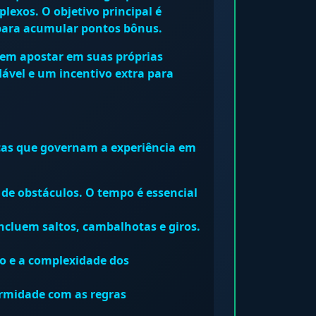
lexos. O objetivo principal é
para acumular pontos bônus.
em apostar em suas próprias
vel e um incentivo extra para
sicas que governam a experiência em
 de obstáculos. O tempo é essencial
cluem saltos, cambalhotas e giros.
o e a complexidade dos
ormidade com as regras