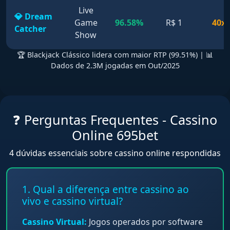
Live
💎 Dream
Game
96.58%
R$ 1
40x
Catcher
Show
🏆 Blackjack Clássico lidera com maior RTP (99.51%) | 📊
Dados de 2.3M jogadas em Out/2025
❓ Perguntas Frequentes - Cassino
Online 695bet
4 dúvidas essenciais sobre cassino online respondidas
1. Qual a diferença entre cassino ao
vivo e cassino virtual?
Cassino Virtual:
Jogos operados por software