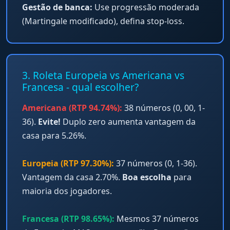
Gestão de banca:
Use progressão moderada
(Martingale modificado), defina stop-loss.
3. Roleta Europeia vs Americana vs
Francesa - qual escolher?
Americana (RTP 94.74%):
38 números (0, 00, 1-
36).
Evite!
Duplo zero aumenta vantagem da
casa para 5.26%.
Europeia (RTP 97.30%):
37 números (0, 1-36).
Vantagem da casa 2.70%.
Boa escolha
para
maioria dos jogadores.
Francesa (RTP 98.65%):
Mesmos 37 números