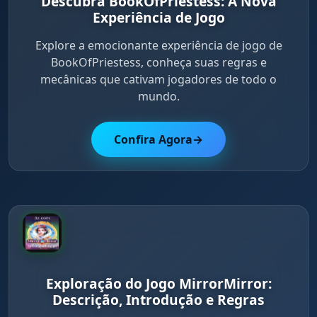
Descubra BookOfPriestess: A Nova
Experiência de Jogo
Explore a emocionante experiência de jogo de
BookOfPriestess, conheça suas regras e
mecânicas que cativam jogadores de todo o
mundo.
Confira Agora
→
Exploração do Jogo MirrorMirror:
Descrição, Introdução e Regras