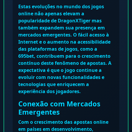
Estas evoluções no mundo dos jogos
online não apenas elevam a
popularidade de DragonXTiger mas
também expandem sua presença em
mercados emergentes. O fácil acesso à
Internet e o aumento na acessibilidade
das plataformas de jogos, como a
695bet, contribuem para o crescimento
contínuo deste fenômeno de apostas. A
expectativa é que o jogo continue a
evoluir com novas funcionalidades e
tecnologias que enriquecem a
experiência dos jogadores.
Conexão com Mercados
Emergentes
Com o crescimento das apostas online
em países em desenvolvimento,