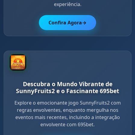
experiência.
Confira Agora
→
Descubra o Mundo Vibrante de
SunnyFruits2 e o Fascinante 695bet
Explore o emocionante jogo SunnyFruits2 com
regras envolventes, enquanto mergulha nos
eventos mais recentes, incluindo a integração
envolvente com 695bet.