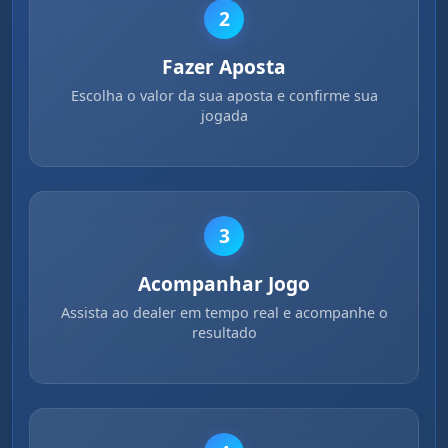
2
Fazer Aposta
Escolha o valor da sua aposta e confirme sua
jogada
3
Acompanhar Jogo
Assista ao dealer em tempo real e acompanhe o
resultado