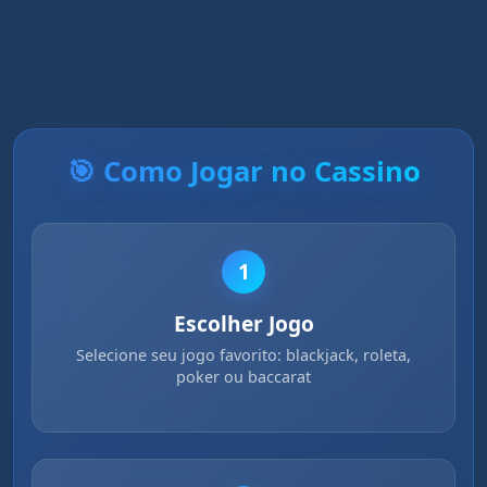
🎯 Como Jogar no Cassino
1
Escolher Jogo
Selecione seu jogo favorito: blackjack, roleta,
poker ou baccarat