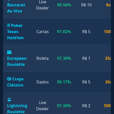
Live
Baccarat
98.94%
R$ 10
8x
Dealer
Ao Vivo
🃏 Poker
Texas
Cartas
97.82%
R$ 5
100x
Hold'em
🎰
European
Roleta
97.30%
R$ 1
35x
Roulette
🎲 Craps
Dados
99.17%
R$ 5
30x
Clássico
🔮
Live
Lightning
97.30%
R$ 2
500x
Dealer
Roulette