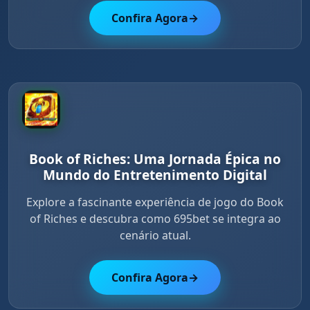
Confira Agora
→
Book of Riches: Uma Jornada Épica no
Mundo do Entretenimento Digital
Explore a fascinante experiência de jogo do Book
of Riches e descubra como 695bet se integra ao
cenário atual.
Confira Agora
→