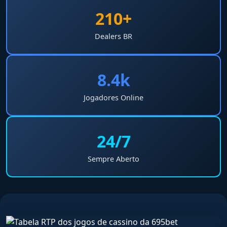
210+
Dealers BR
8.4k
Jogadores Online
24/7
Sempre Aberto